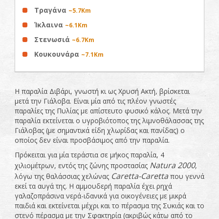
Τραγάνα
~5.7Km
Ίκλαινα
~6.1Km
Στενωσιά
~6.7Km
Κουκουνάρα
~7.1Km
Η παραλία Διβάρι, γνωστή κι ως Χρυσή Ακτή, βρίσκεται
μετά την Γιάλοβα. Είναι μία από τις πλέον γνωστές
παραλίες της Πυλίας με απίστευτο φυσικό κάλος. Μετά την
παραλία εκτείνεται ο υγροβιότοπος της λιμνοθάλασσας της
Γιάλοβας (με σημαντικά είδη χλωρίδας και πανίδας) ο
οποίος δεν είναι προσβάσιμος από την παραλία.
Πρόκειται για μία τεράστια σε μήκος παραλία, 4
Natura
2000
χιλιομέτρων, εντός της ζώνης προστασίας
,
Caretta
-
Caretta
λόγω της θαλάσσιας χελώνας
που γεννά
εκεί τα αυγά της. Η αμμουδερή παραλία έχει ρηχά
γαλαζοπράσινα νερά-ιδανικά για οικογένειες με μικρά
παιδιά και εκτείνεται μέχρι και το πέρασμα της Συκιάς και το
στενό πέρασμα με την Σφακτηρία (ακριβώς κάτω από το