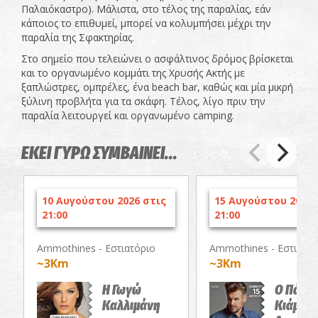
Παλαιόκαστρο). Μάλιστα, στο τέλος της παραλίας, εάν
κάποιος το επιθυμεί, μπορεί να κολυμπήσει μέχρι την
παραλία της Σφακτηρίας.
Στο σημείο που τελειώνει ο ασφάλτινος δρόμος βρίσκεται
και το οργανωμένο κομμάτι της Χρυσής Ακτής με
ξαπλώστρες, ομπρέλες, ένα beach bar, καθώς και μία μικρή
ξύλινη προβλήτα για τα σκάφη. Τέλος, λίγο πριν την
παραλία λειτουργεί και οργανωμένο camping.
ΕΚΕΙ ΓΥΡΩ ΣΥΜΒΑΙΝΕΙ...
10 Αυγούστου 2026 στις
15 Αυγούστου 2026 
21:00
21:00
Ammothines - Εστιατόριο
Ammothines - Εστιατόρ
~3Km
~3Km
Η Γωγώ
Ο Πάνο
Καλλιμάνη
Κιάμος 