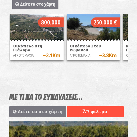
Δείτε τα στο χάρτη
800,000
250.000 €
Οικόπεδο στη
Οικόπεδο Στου
Μονο
Γιάλοβα
Ρωμανού
Γιάλ
~2.1Km
~3.8Km
ΑΓΡΟΤΕΜΑΧΙΑ
ΑΓΡΟΤΕΜΑΧΙΑ
ΟΙΚΙΕΣ
ΜΕ ΤΙ ΝΑ ΤΟ ΣΥΝΔΥΑΣΕΙΣ...
7
Δείτε τα στο χάρτη
/7 φίλτρα