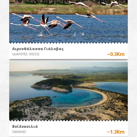
Λιμνοθάλασσα Γιάλοβας
~0.3Km
ΙΔΙΑΙΤΕΡΕΣ ΘΕΣΕΙΣ
Βοϊδοκοιλιά
~1.3Km
ΠΑΡΑΛΙΕΣ