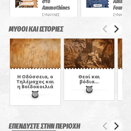
στο
Ammoth
Ammothines
Four Se
ΣΥΝΑΥΛΙΕΣ
ΣΥΝΑΥΛΙΕΣ
ΜΥΘΟΙ ΚΑΙ ΙΣΤΟΡΙΕΣ
Η Οδύσσεια, ο
Θεοί και
Ο
Τηλέμαχος και
βόδια...
Θ
η Βοϊδοκοιλιά
ΕΠΕΝΔΥΣΤΕ ΣΤΗΝ ΠΕΡΙΟΧΗ