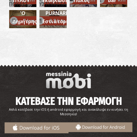
ΠΥΛΟΥ
Εκδηλώσεων
Πύλος
bar
Ψησταριά
'Ο
PURNARI-
~7 km
~9.8 km
Δημήτρης'
Εστιατόριο
Ακτή Χρυσή Άμμος (Μάτι)
~6.6Km
ΠΑΡΑΛΙΕΣ
ΚΑΤΕΒΑΣΕ ΤΗΝ ΕΦΑΡΜΟΓΗ
Ανάκτορο του Νέστορα
~8.1Km
ΑΡΧΑΙΟΙ ΧΡΟΝΟΙ
Απλά κατέβασε την iOS ή android εφαρμογή και ανακάλυψε εν κινήσει τη
Μεσσηνία!