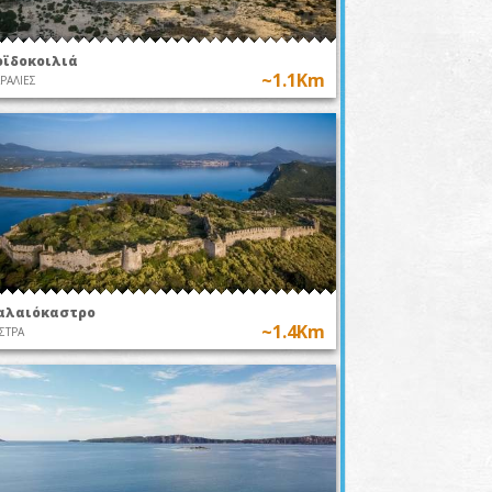
οϊδοκοιλιά
~1.1Km
ΡΑΛΙΕΣ
αλαιόκαστρο
~1.4Km
ΣΤΡΑ