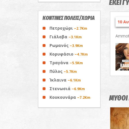
ΕΚΕΙ Γ
ΚΟΝΤΙΝΕΣ ΠΟΛΕΙΣ/ΧΩΡΙΑ
10 Αυ
Πετροχώρι
~2.7Km
Ammoth
Γιάλοβα
~3.1Km
Ρωμανός
~3.9Km
Κορυφάσιο
~4.7Km
Τραγάνα
~5.5Km
Πύλος
~5.7Km
Ίκλαινα
~6.1Km
Στενωσιά
~6.9Km
ΜΥΘΟΙ 
Κουκουνάρα
~7.2Km