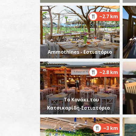
~2.7 km
Ammothines - Εστιατόριο
~2.8 km
Το Κονάκι του
Κατσικαρίδη-Εστιατόριο
~3 km