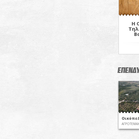
Η 
Τηλ
Β
ΕΠΕΝΔΥ
Οικόπεδ
ΑΓΡΟΤΕΜΑΧ