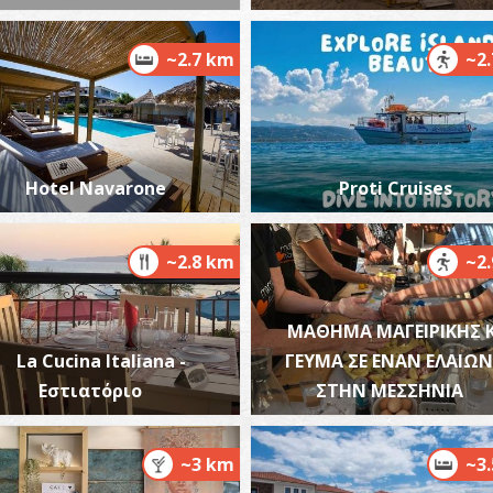
~2.7 km
~2
Ν
ΚΑ
Hotel Navarone
Proti Cruises
~2.8 km
~2
ΜΑΘΗΜΑ ΜΑΓΕΙΡΙΚΗΣ K
Α
La Cucina Italiana -
ΓΕΥΜΑ ΣΕ ΕΝΑΝ ΕΛΑΙΩ
ΜΟ
Εστιατόριο
ΣΤΗΝ ΜΕΣΣΗΝΙΑ
~3 km
~3