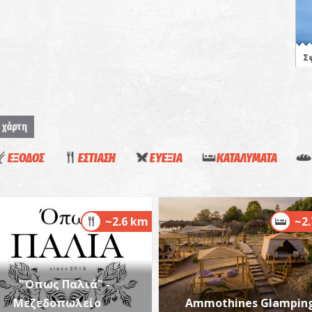
Σ
ΝΗ
 χάρτη
ΕΞΟΔΟΣ
ΕΣΤΙΑΣΗ
ΕΥΕΞΙΑ
ΚΑΤΑΛΥΜΑΤΑ
Κ
~2.6 km
~2
ΚΑ
"Όπως Παλιά" -
Μεζεδοπωλείο
Ammothines Glampin