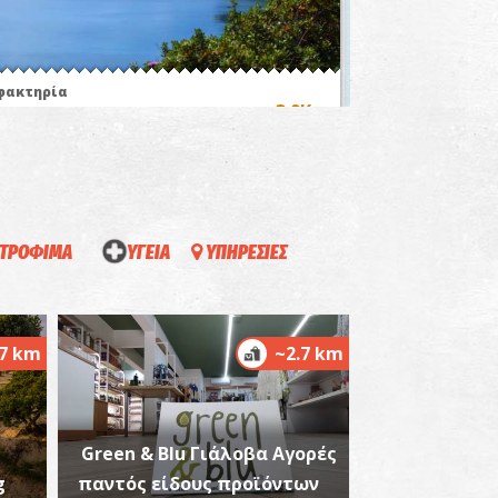
φακτηρία
~3.9Km
ΣΙΑ
ΤΡΟΦΙΜΑ
ΥΓΕΙΑ
ΥΠΗΡΕΣΙΕΣ
αταρράκτης Καλάμαρη
.7 km
~2.7 km
~5.2Km
ΤΑΡΡΑΚΤΕΣ
Green & Blu Γιάλοβα Αγορές
g
παντός είδους προϊόντων