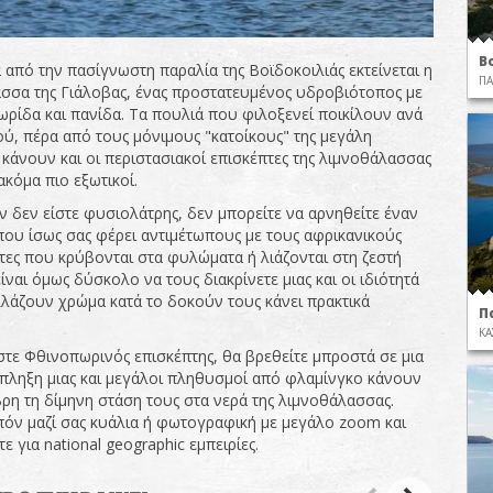
Β
 από την πασίγνωστη παραλία της Βοϊδοκοιλιάς εκτείνεται η
ΠΑ
σσα της Γιάλοβας, ένας προστατευμένος υδροβιότοπος με
ωρίδα και πανίδα. Τα πουλιά που φιλοξενεί ποικίλουν ανά
ύ, πέρα από τους μόνιμους "κατοίκους" της μεγάλη
κάνουν και οι περιστασιακοί επισκέπτες της λιμνοθάλασσας
ακόμα πιο εξωτικοί.
ν δεν είστε φυσιολάτρης, δεν μπορείτε να αρνηθείτε έναν
που ίσως σας φέρει αντιμέτωπους με τους αφρικανικούς
τες που κρύβονται στα φυλώματα ή λιάζονται στη ζεστή
ίναι όμως δύσκολο να τους διακρίνετε μιας και οι ιδιότητά
λλάζουν χρώμα κατά το δοκούν τους κάνει πρακτικά
Π
ΚΑ
ίστε Φθινοπωρινός επισκέπτης, θα βρεθείτε μπροστά σε μια
κπληξη μιας και μεγάλοι πληθυσμοί από φλαμίνγκο κάνουν
ρη τη δίμηνη στάση τους στα νερά της λιμνοθάλασσας.
πόν μαζί σας κυάλια ή φωτογραφική με μεγάλο zoom και
τε για national geographic εμπειρίες.