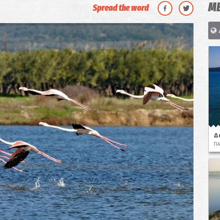
ΜΕ
Spread the word
Δ
ΠΑ