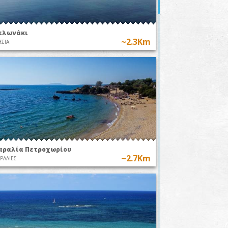
ελωνάκι
00
~2.3Km
ΣΙΑ
7Km
μος
ines
αραλία Πετροχωρίου
~2.7Km
ΡΑΛΙΕΣ