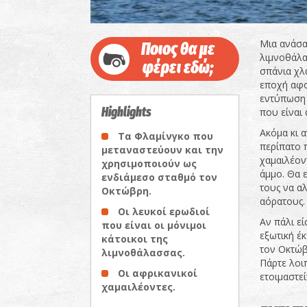
Μια ανάσα
Ποιος θα με
λιμνοθάλα
φέρει εδώ;
σπάνια χλ
εποχή αφο
εντύπωση 
Highlights
που είναι 
Ακόμα κι α
Τα Φλαμίνγκο που
περίπατο 
μεταναστεύουν και την
χαμαιλέον
χρησιμοποιούν ως
άμμο. Θα ε
ενδιάμεσο σταθμό τον
τους να α
Οκτώβρη.
αόρατους.
Οι λευκοί ερωδιοί
Αν πάλι ε
που είναι οι μόνιμοι
εξωτική έ
κάτοικοι της
τον Οκτώβ
λιμνοθάλασσας.
Πάρτε λοι
Οι αφρικανικοί
ετοιμαστεί
χαμαιλέοντες.