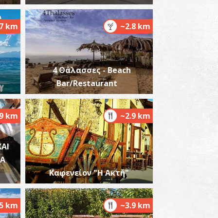
.7 km
~2.8 km
ιόκαστρο
~5.4Km
ΣΤΡΑ
4 Θάλασσες - Beach
Bar/Restaurant
.9 km
~2.9 km
AI
ρχαιολογικό Μουσείο Πύλου
ΝΑ
~5.4Km
ΥΣΕΙΑ
Καφενείον "Η Ακτή"
.5 km
~3.9 km