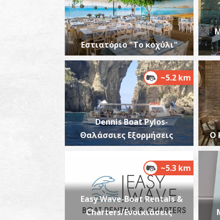
M
Εστιατόριο "Το κοχύλι"
~5.2 km
Dennis Boat Pylos-
Θαλάσσιες Εξορμήσεις
Ο 
~5.3 km
Easy Wave-Boat Rentals &
Charters/Ενοικιάσεις