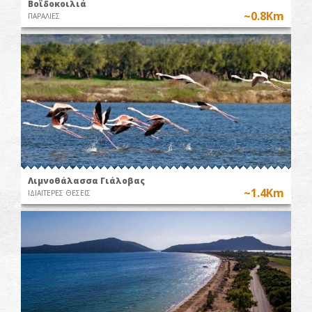
Βοϊδοκοιλιά
~0.8Km
ΠΑΡΑΛΙΕΣ
Λιμνοθάλασσα Γιάλοβας
~1.4Km
ΙΔΙΑΙΤΕΡΕΣ ΘΕΣΕΙΣ