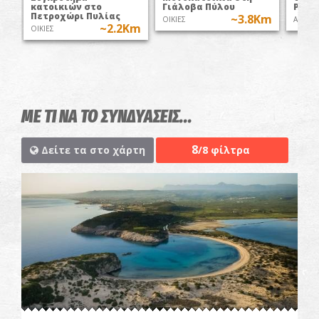
κατοικιών στο
Γιάλοβα Πύλου
Ρωμα
Πετροχώρι Πυλίας
~3.8Km
ΟΙΚΙΕΣ
ΑΓΡΟΤ
~2.2Km
ΟΙΚΙΕΣ
ΜΕ ΤΙ ΝΑ ΤΟ ΣΥΝΔΥΑΣΕΙΣ...
8
Δείτε τα στο χάρτη
/8 φίλτρα