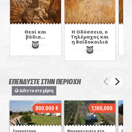
Θεοί και
Η Οδύσσεια, ο
Ο
βόδια...
Τηλέμαχος και
Θ
η Βοϊδοκοιλιά
ΕΠΕΝΔΥΣΤΕ ΣΤΗΝ ΠΕΡΙΟΧΗ
Δείτε τα στο χάρτη
800.000 €
1,100,000
Συγκρότημα
Μονοκατοικία στη
Οικό