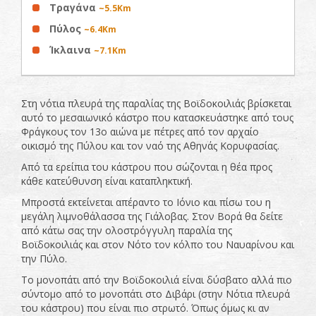
Τραγάνα
~5.5Km
Πύλος
~6.4Km
Ίκλαινα
~7.1Km
Στη νότια πλευρά της παραλίας της Βοϊδοκοιλιάς βρίσκεται
αυτό το μεσαιωνικό κάστρο που κατασκευάστηκε από τους
Φράγκους τον 13ο αιώνα με πέτρες από τον αρχαίο
οικισμό της Πύλου και τον ναό της Αθηνάς Κορυφασίας.
Από τα ερείπια του κάστρου που σώζονται η θέα προς
κάθε κατεύθυνση είναι καταπληκτική.
Μπροστά εκτείνεται απέραντο το Ιόνιο και πίσω του η
μεγάλη λιμνοθάλασσα της Γιάλοβας. Στον Βορά θα δείτε
από κάτω σας την ολοστρόγγυλη παραλία της
Βοϊδοκοιλιάς και στον Νότο τον κόλπο του Ναυαρίνου και
την Πύλο.
Το μονοπάτι από την Βοϊδοκοιλιά είναι δύσβατο αλλά πιο
σύντομο από το μονοπάτι στο Διβάρι (στην Νότια πλευρά
του κάστρου) που είναι πιο στρωτό. Όπως όμως κι αν