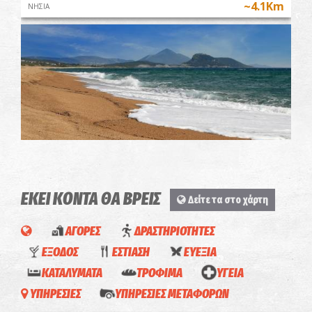
~4.1Km
ΝΗΣΙΑ
Ακτή Χρυσή Άμμος (Μάτι)
~5.7Km
ΠΑΡΑΛΙΕΣ
ΕΚΕΙ ΚΟΝΤΑ ΘΑ ΒΡΕΙΣ
Δείτε τα στο χάρτη
ΑΓΟΡΕΣ
ΔΡΑΣΤΗΡΙΟΤΗΤΕΣ
ΕΞΟΔΟΣ
ΕΣΤΙΑΣΗ
ΕΥΕΞΙΑ
ΚΑΤΑΛΥΜΑΤΑ
ΤΡΟΦΙΜΑ
ΥΓΕΙΑ
4
ΥΠΗΡΕΣΙΕΣ
ΥΠΗΡΕΣΙΕΣ ΜΕΤΑΦΟΡΩΝ
Ammothines
Θάλασσες