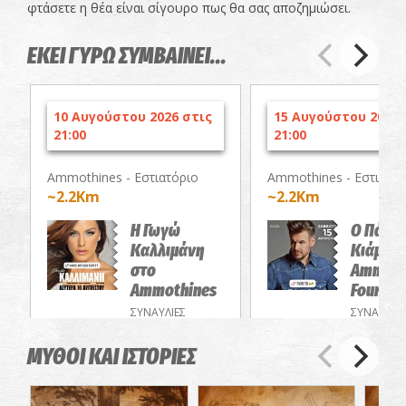
φτάσετε η θέα είναι σίγουρο πως θα σας αποζημιώσει.
ΕΚΕΙ ΓΥΡΩ ΣΥΜΒΑΙΝΕΙ...
10 Αυγούστου 2026 στις
15 Αυγούστου 2026 
21:00
21:00
Ammothines - Εστιατόριο
Ammothines - Εστιατόρ
~2.2Km
~2.2Km
Η Γωγώ
Ο Πάνο
Καλλιμάνη
Κιάμος 
στο
Ammoth
Ammothines
Four Se
ΣΥΝΑΥΛΙΕΣ
ΣΥΝΑΥΛΙΕΣ
ΜΥΘΟΙ ΚΑΙ ΙΣΤΟΡΙΕΣ