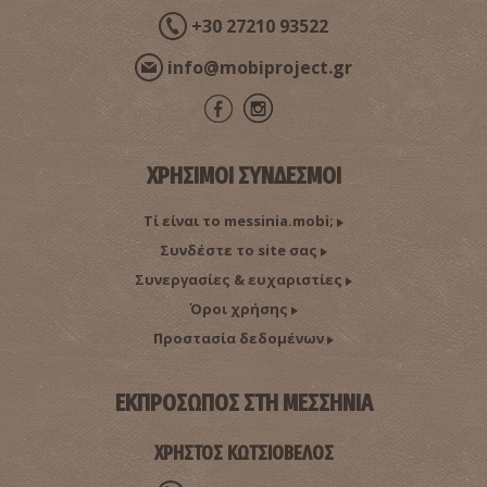
+30 27210 93522
info@mobiproject.gr
Ο τάφος του Γρύπα Πολεμιστή
~7.7Km
ΑΡΧΑΙΟΙ ΧΡΟΝΟΙ
ΧΡΗΣΙΜΟΙ ΣΥΝΔΕΣΜΟΙ
Τί είναι το messinia.mobi;
Συνδέστε το site σας
Συνεργασίες & ευχαριστίες
Όροι χρήσης
Προστασία δεδομένων
ΕΚΠΡΟΣΩΠΟΣ ΣΤΗ ΜΕΣΣΗΝΙΑ
Το μοναστήρι του «Ασκητή» - Η Βαβέλ της
Πελοποννήσου
~9.2Km
ΜΟΝΑΣΤΗΡΙΑ
ΧΡΗΣΤΟΣ ΚΩΤΣΙΟΒΕΛΟΣ