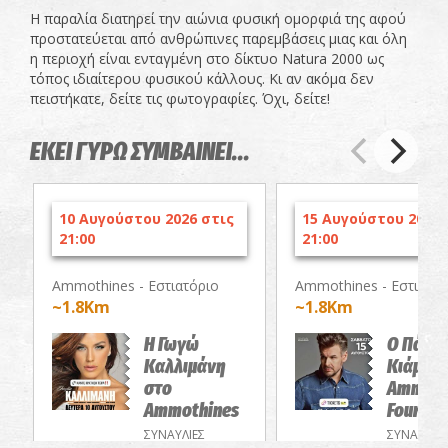
Η παραλία διατηρεί την αιώνια φυσική ομορφιά της αφού
προστατεύεται από ανθρώπινες παρεμβάσεις μιας και όλη
η περιοχή είναι ενταγμένη στο δίκτυο Natura 2000 ως
τόπος ιδιαίτερου φυσικού κάλλους. Κι αν ακόμα δεν
πειστήκατε, δείτε τις φωτογραφίες. Όχι, δείτε!
ΕΚΕΙ ΓΥΡΩ ΣΥΜΒΑΙΝΕΙ...
10 Αυγούστου 2026 στις
15 Αυγούστου 2026 
21:00
21:00
Ammothines - Εστιατόριο
Ammothines - Εστιατόρ
~1.8Km
~1.8Km
Η Γωγώ
Ο Πάνο
Καλλιμάνη
Κιάμος 
στο
Ammoth
Ammothines
Four Se
ΣΥΝΑΥΛΙΕΣ
ΣΥΝΑΥΛΙΕΣ