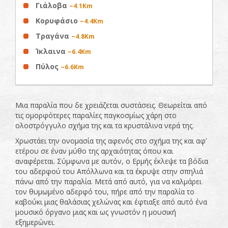
Γιάλοβα
~4.1Km
Κορυφάσιο
~4.4Km
Τραγάνα
~4.8Km
Ίκλαινα
~6.4Km
Πύλος
~6.6Km
Μια παραλία που δε χρειάζεται συστάσεις. Θεωρείται από
τις ομορφότερες παραλίες παγκοσμίως χάρη στο
ολοστρόγγυλο σχήμα της και τα κρυστάλινα νερά της.
Χρωστάει την ονομασία της αφενός στο σχήμα της και αφ’
ετέρου σε έναν μύθο της αρχαιότητας όπου και
αναφέρεται. Σύμφωνα με αυτόν, ο Ερμής έκλεψε τα βόδια
του αδερφού του Απόλλωνα και τα έκρυψε στην σπηλιά
πάνω από την παραλία. Μετά από αυτό, για να καλμάρει
τον θυμωμένο αδερφό του, πήρε από την παραλία το
καβούκι μιας θαλάσιας χελώνας και έφτιαξε από αυτό ένα
μουσικό όργανο μιας και ως γνωστόν η μουσική
εξημερώνει.