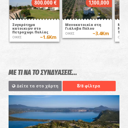
800.000 €
1,100,000
Συγκρότημα
Μονοκατοικία στη
Μονο
κατοικιών στο
Γιάλοβα Πύλου
Νεόδ
Πετροχώρι Πυλίας
Τραγ
~3.4Km
ΟΙΚΙΕΣ
~1.6Km
ΟΙΚΙΕΣ
ΟΙΚΙΕΣ
ΜΕ ΤΙ ΝΑ ΤΟ ΣΥΝΔΥΑΣΕΙΣ...
8
Δείτε τα στο χάρτη
/8 φίλτρα