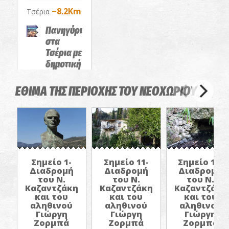
~8.2Km
Τσέρια
Πανηγύρι
στα
Τσέρια με
δημοτική
και λαϊκή
μουσική
ΕΘΙΜΑ ΤΗΣ ΠΕΡΙΟΧΗΣ ΤΟΥ ΝΕΟΧΩΡΙΟΥ
ΠΑΝΗΓΥΡΙΑ
Σημείο 1-
Σημείο 11-
Σημείο 10-
Διαδρομή
Διαδρομή
Διαδρομή
του Ν.
του Ν.
του Ν.
Καζαντζάκη
Καζαντζάκη
Καζαντζάκη
και του
και του
και του
αληθινού
αληθινού
αληθινού
Γιώργη
Γιώργη
Γιώργη
Ζορμπά
Ζορμπά
Ζορμπά