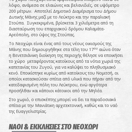
λόφο, ανάμεσα σε ελαιώνες και βελανιδιές, σε υψόμετρο
200 μέτρων. Αποτελεί Δημοτικό Διαμέρισμα του Δήμου
Δυτικής Μάνης μαζί με το Λεύκτρο και την παραλιακή
Στούπα. Συγκεκριμένα, βρίσκεται 3 χιλιόμετρα από τη
διασταύρωση του επαρχιακού δρόμου Καλαμάτα-
Αρεόπολη, στο ύψος της Στούπας.
Το Νεοχώρι είναι ένας από τους νέους οικισμούς της
ου
Μάνης που δημιουργήθηκε στα τέλη του 17
αιώνα όταν
η Βενετσιάνικη διοίκηση της περιοχής θέλησε να εποικήσει
το χώρο μεταφέροντας κατοίκους από τα νότια χωριά της
καπετανίας του Ζυγού, για να καλύψει το πληθυσμιακό
κενό. Εποικίστηκε κυρίως από κατοίκους του Νομιτσή, οι
οποίοι κατασκεύσαν σπίτια από υλικά που πήραν από την
κατεδαφισμένη πόλη του Λεύκτρου, ενώ αργότερα
προσήλθαν και κάποιοι κάτοικοι από την Μηλέα.
Στο χωριό, ο επισκέπτης μπορεί να δει τα παραδοσιακά
σπίτια με την Μανιάτικη αρχιτεκτονική, καθώς και το ναό
της Ευαγγελιστρίας.
ΝΑΟΙ & ΕΚΚΛΗΣΙΕΣ ΣΤΟ ΝΕΟΧΩΡΙ