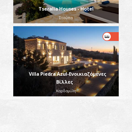
Tseralia Houses - Hotel
Στούπα
Villa Piedra Azul-Ενοικιαζόμενες
Βίλλες
Καρδαμύλη