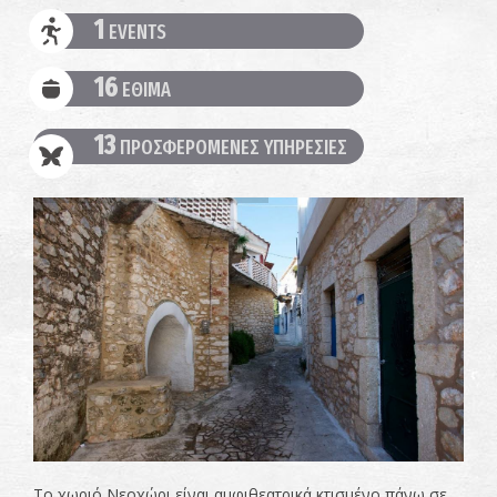
1
EVENTS
16
ΕΘΙΜΑ
13
ΠΡΟΣΦΕΡΟΜΕΝΕΣ ΥΠΗΡΕΣΙΕΣ
Το χωριό Νεοχώρι είναι αμφιθεατρικά κτισμένο πάνω σε