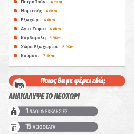
Πετροβούνι
~6.5Km
Νομιτσής
~6.6Km
Εξωχώρι
~6.6Km
Αγία Σοφία
~6.8Km
Καρδαμύλη
~6.9Km
Χώρα Εξωχωρίου
~6.9Km
Κούμανι
~7.1Km
Ποιος θα με φέρει εδώ;
ΑΝΑΚΑΛΥΨΕ ΤΟ ΝΕΟΧΩΡΙ
1
ΝΑΟΙ & ΕΚΚΛΗΣΙΕΣ
15
ΑΞΙΟΘΕΑΤΑ