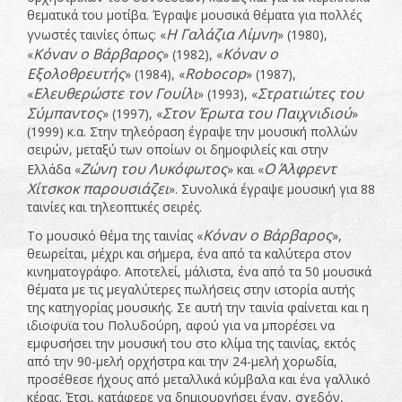
θεματικά του μοτίβα. Έγραψε μουσικά θέματα για πολλές
Η Γαλάζια Λίμνη
γνωστές ταινίες όπως: «
» (1980),
Κόναν ο
Βάρβαρος
Κόναν ο
«
» (1982), «
Εξολοθρευτής
Robocop
» (1984), «
» (1987),
Ελευθερώστε τον
Γουίλι
Στρατιώτες του
«
» (1993), «
Σύμπαντος
Στον Έρωτα του Παιχνιδιού
» (1997), «
»
(1999) κ.α. Στην τηλεόραση έγραψε την μουσική πολλών
σειρών, μεταξύ των οποίων οι δημοφιλείς και στην
Ζώνη του Λυκόφωτος
Ο Άλφρεντ
Ελλάδα «
» και «
Χίτσκοκ παρουσιάζει
». Συνολικά έγραψε μουσική για 88
ταινίες και τηλεοπτικές σειρές.
Κόναν ο Βάρβαρος
Το μουσικό θέμα της ταινίας «
»,
θεωρείται, μέχρι και σήμερα, ένα από τα καλύτερα στον
κινηματογράφο. Αποτελεί, μάλιστα, ένα από τα 50 μουσικά
θέματα με τις μεγαλύτερες πωλήσεις στην ιστορία αυτής
της κατηγορίας μουσικής. Σε αυτή την ταινία φαίνεται και η
ιδιοφυϊα του Πολυδούρη, αφού για να μπορέσει να
εμφυσήσει την μουσική του στο κλίμα της ταινίας, εκτός
από την 90-μελή ορχήστρα και την 24-μελή χορωδία,
προσέθεσε ήχους από μεταλλικά κύμβαλα και ένα γαλλικό
κέρας. Έτσι, κατάφερε να δημιουργήσει έναν, σχεδόν,