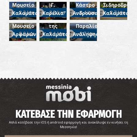
Ιστορικό
Η
Μουσείο
Γ.
Κάστρο
Σιδηροδρόμω
και
«Μάνα
~8.3 km
~8.3 km
~8.4 km
~8.7 km
Καλαμάτας
Καρέλια"
Ανδρούσας
Καλαμάτας
Λαογραφικό
Ελιά»
Μουσείο
της
Παραλία
~8.9 km
~9.1 km
~9.7 km
Αρφαρών
Καλαμάτας
Ανάληψης
Ιωάννης Π. Ταβουλαρέας–Ερευνητής, Συγγραφέας
ΚΑΤΕΒΑΣΕ ΤΗΝ ΕΦΑΡΜΟΓΗ
Δημήτριος Κωτσάκης–Αστρονόμος, Συγγραφέας
Απλά κατέβασε την iOS ή android εφαρμογή και ανακάλυψε εν κινήσει τη
Μεσσηνία!