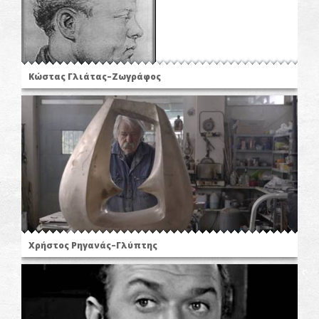
Κώστας Γλιάτας–Ζωγράφος
Χρήστος Ρηγανάς–Γλύπτης