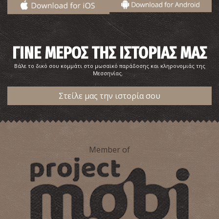
ΓΙΝΕ ΜΕΡΟΣ ΤΗΣ ΙΣΤΟΡΙΑΣ ΜΑΣ
Βάλε το δικό σου κομμάτι στο μωσαϊκό παράδοσης και κληρονομιάς της
Μεσσηνίας.
Γρηγόρης Χαλιακόπουλος–Συγγραφέας, Ποιητής,
Στείλε μας την ιστορία σου
Δημοσιογράφος
Member of
Βελισσάριος Κορένσιος–Ζωγράφος