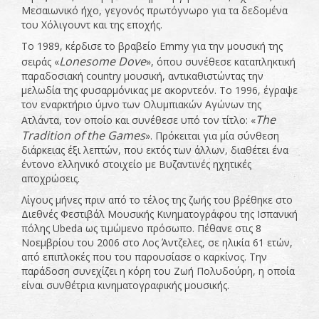
Μεσαιωνικό ήχο, γεγονός πρωτόγνωρο για τα δεδομένα
του Χόλιγουντ και της εποχής.
Το 1989, κέρδισε το βραβείο Emmy για την μουσική της
Lonesome
Dove
σειράς «
», όπου συνέθεσε καταπληκτική
παραδοσιακή country μουσική, αντικαθιστώντας την
μελωδία της φυσαρμόνικας με ακορντεόν. To 1996, έγραψε
τον εναρκτήριο ύμνο των Ολυμπιακών Αγώνων της
The
Ατλάντα, τον οποίο και συνέθεσε υπό τον τίτλο: «
Tradition
of
the
Games
». Πρόκειται για μία σύνθεση
διάρκειας έξι λεπτών, που εκτός των άλλων, διαθέτει ένα
έντονο ελληνικό στοιχείο με Βυζαντινές ηχητικές
αποχρώσεις.
Λίγους μήνες πριν από το τέλος της ζωής του βρέθηκε στο
Διεθνές Φεστιβάλ Μουσικής Κινηματογράφου της Ισπανική
πόλης Ubeda ως τιμώμενο πρόσωπο. Πέθανε στις 8
Νοεμβρίου του 2006 στο Λος Άντζελες, σε ηλικία 61 ετών,
από επιπλοκές που του παρουσίασε ο καρκίνος. Την
παράδοση συνεχίζει η κόρη του Ζωή Πολυδούρη, η οποία
είναι συνθέτρια κινηματογραφικής μουσικής.