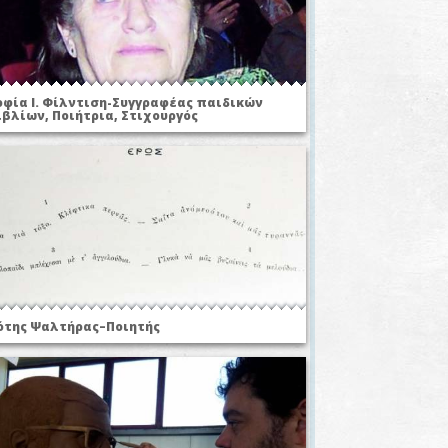
οφία Ι. Φίλντιση-Συγγραφέας παιδικών
ιβλίων, Ποιήτρια, Στιχουργός
ότης Ψαλτήρας–Ποιητής