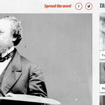
ΤΑ
Spread the word
Γ
Κ