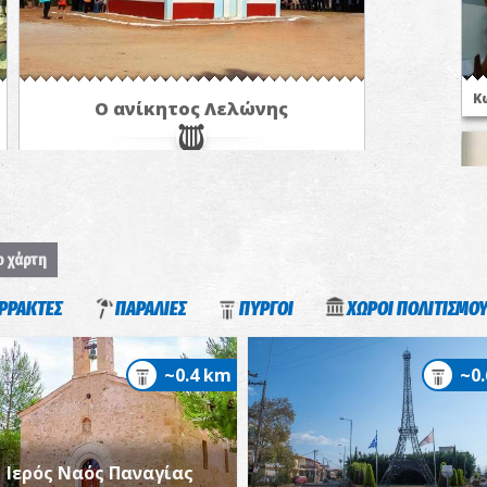
Κ
Ο ανίκητος Λελώνης
ο χάρτη
Ι
ΡΡΑΚΤΕΣ
ΠΑΡΑΛΙΕΣ
ΠΥΡΓΟΙ
ΧΩΡΟΙ ΠΟΛΙΤΙΣΜΟ
Σ
~0.4 km
~0
Ιερός Ναός Παναγίας