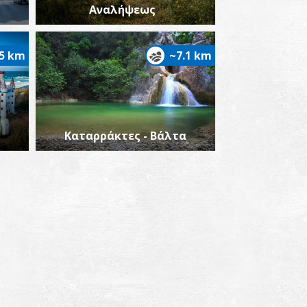
Αναλήψεως
ημήτριος Κωτσάκης–Αστρονόμος,
υγγραφέας
.5 km
~7.1 km
Καταρράκτες - Βάλτα
ρηγόρης Χαλιακόπουλος–Συγγραφέας,
οιητής, Δημοσιογράφος