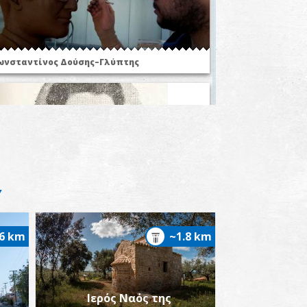
ωνσταντίνος Δούσης–Γλύπτης
ωάννης Π. Ταβουλαρέας–Ερευνητής,
Υ
υγγραφέας
.6 km
~1.8 km
Ιερός Ναός της