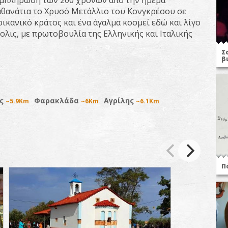
συμπλήρωση των 200 χρόνων από την ημέρα
ταθανάτια το Χρυσό Μετάλλιο του Κονγκρέσου σε
κανικό κράτος και ένα άγαλμα κοσμεί εδώ και λίγο
λις, με πρωτοβουλία της Ελληνικής και Ιταλικής
Σ
β
ος
Φαρακλάδα
Αγρίλης
~5.9Km
~6Km
~6.1Km
Π