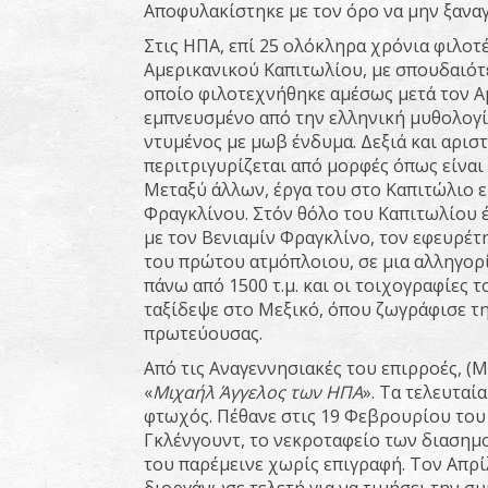
Αποφυλακίστηκε με τον όρο να μην ξαναγ
Στις ΗΠΑ, επί 25 ολόκληρα χρόνια φιλο
Αμερικανικού Καπιτωλίου, με σπουδαιότε
οποίο φιλοτεχνήθηκε αμέσως μετά τον Αμ
εμπνευσμένο από την ελληνική μυθολογία
ντυμένος με μωβ ένδυμα. Δεξιά και αριστ
περιτριγυρίζεται από μορφές όπως είναι 
Μεταξύ άλλων, έργα του στο Καπιτώλιο εί
Φραγκλίνου. Στόν θόλο του Καπιτωλίου έ
με τον Βενιαμίν Φραγκλίνο, τον εφευρέ
του πρώτου ατμόπλοιου, σε μια αλληγορ
πάνω από 1500 τ.μ. και οι τοιχογραφίες 
ταξίδεψε στο Μεξικό, όπου ζωγράφισε τη
πρωτεύουσας.
Από τις Αναγεννησιακές του επιρροές, (
«
Μιχαήλ Άγγελος των ΗΠΑ
». Τα τελευταί
φτωχός. Πέθανε στις 19 Φεβρουρίου του
Γκλένγουντ, το νεκροταφείο των διασημο
του παρέμεινε χωρίς επιγραφή. Τον Απρί