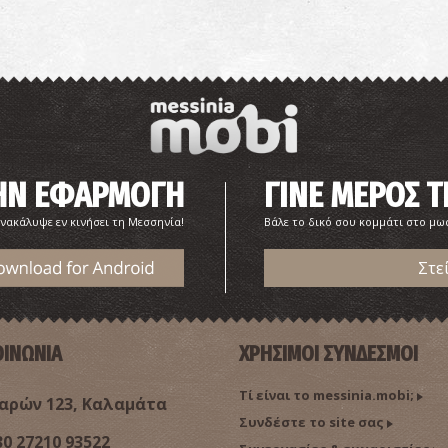
Β
ΤΗΝ ΕΦΑΡΜΟΓΗ
ΓΙΝΕ ΜΕΡΟΣ Τ
νακάλυψε εν κινήσει τη Μεσσηνία!
Βάλε το δικό σου κομμάτι στο μ
Ι
Στε
Ε
ΟΙΝΩΝΙΑ
ΧΡΗΣΙΜΟΙ ΣΥΝΔΕΣΜΟΙ
Τί είναι το messinia.mobi;
ρών 123, Καλαμάτα
Συνδέστε το site σας
30 27210 93522