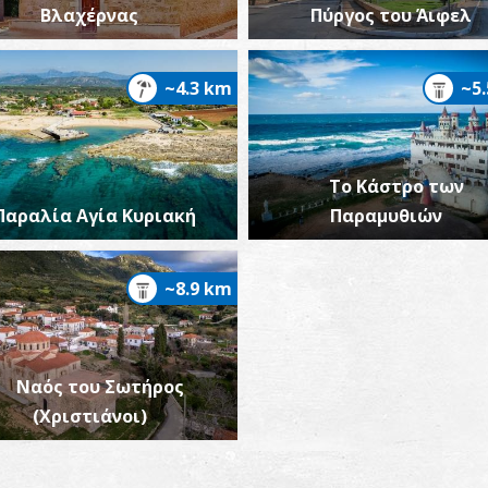
Βλαχέρνας
Πύργος του Άιφελ
Δ
Σ
~4.3 km
~5
Το Κάστρο των
Παραλία Αγία Κυριακή
Παραμυθιών
~8.9 km
Γ
Π
Ναός του Σωτήρος
(Χριστιάνοι)