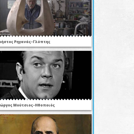
ρήστος Ρηγανάς–Γλύπτης
ιώργος Μούτσιος–Ηθοποιός