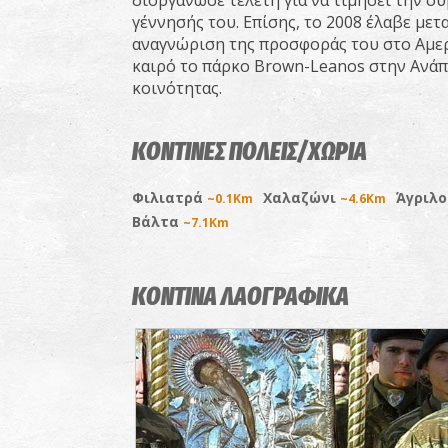
διοργάνωσε τελετή για να τιμήσει την 
γέννησής του. Επίσης, το 2008 έλαβε με
αναγνώριση της προσφοράς του στο Αμερι
καιρό το πάρκο Brown-Leanos στην Ανάπο
κοινότητας.
ΚΟΝΤΙΝΕΣ ΠΟΛΕΙΣ/ΧΩΡΙΑ
Φιλιατρά
Χαλαζώνι
Άγριλ
~0.1Km
~4.6Km
Βάλτα
~7.1Km
ΚΟΝΤΙΝΑ ΛΑΟΓΡΑΦΙΚΑ