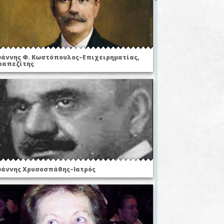
ωάννης Φ. Κωστόπουλος–Επιχειρηματίας,
ραπεζίτης
ωάννης Χρυσοσπάθης–Ιατρός