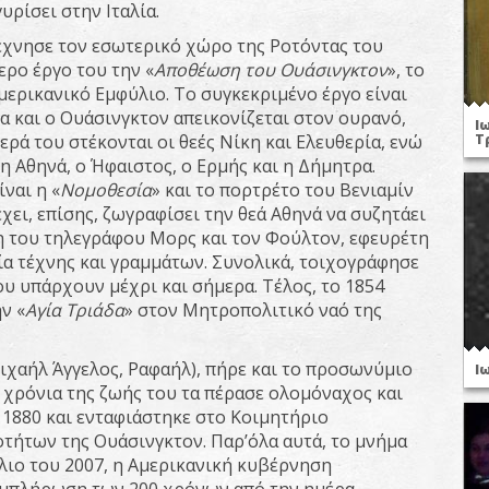
υρίσει στην Ιταλία.
τέχνησε τον εσωτερικό χώρο της Ροτόντας του
ρο έργο του την «
Αποθέωση του Ουάσινγκτον
», το
ερικανικό Εμφύλιο. Το συγκεκριμένο έργο είναι
 και ο Ουάσινγκτον απεικονίζεται στον ουρανό,
Ι
ερά του στέκονται οι θεές Νίκη και Ελευθερία, ενώ
Τ
η Αθηνά, ο Ήφαιστος, ο Ερμής και η Δήμητρα.
ναι η «
Νομοθεσία
» και το πορτρέτο του Βενιαμίν
χει, επίσης, ζωγραφίσει την θεά Αθηνά να συζητάει
τη του τηλεγράφου Μορς και τον Φούλτον, εφευρέτη
ία τέχνης και γραμμάτων. Συνολικά, τοιχογράφησε
του υπάρχουν μέχρι και σήμερα. Τέλος, το 1854
ν «
Αγία Τριάδα
» στον Μητροπολιτικό ναό της
Μιχαήλ Άγγελος, Ραφαήλ), πήρε και το προσωνύμιο
Ι
α χρόνια της ζωής του τα πέρασε ολομόναχος και
 1880 και ενταφιάστηκε στο Κοιμητήριο
τήτων της Ουάσινγκτον. Παρ’όλα αυτά, το μνήμα
λιο του 2007, η Αμερικανική κυβέρνηση