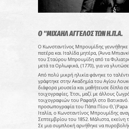
O "ΜΙΧΑΗΛ ΑΓΓΕΛΟΣ ΤΩΝ Η.Π.Α.
Ο Κωνσταντίνος Μπρουμίδης γεννήθηκε σ
πατέρα και Ιταλίδα μητέρα, (Άννα Μπιανκ
του Σταύρου Μπρουμίδη από τα Φιλιατρά, 
μετά τα Ορλωφικά, (1770), για να γλυτώ
Από πολύ μικρή ηλικία φάνηκε το ταλέντ
γράφτηκε στην Ακαδημία του Αγίου Λουκ
διάφορα μουσεία και μαθήτευσε δίπλα σ
τοιχογραφίες. Έτσι, μαζί με άλλους ζωγ
τοιχογραφιών του Ραφαήλ στο Βατικανό. 
προσωπογραφία του Πάπα Πίου Θ΄, (Papa 
Ιταλία, ο Κωνσταντίνος Μπρουμίδης αναγ
Σεπτεμβρίου του 1852. Μάλιστα, εκείνη 
Σε μια συμπλοκή αρνήθηκε να πυροβολήσε