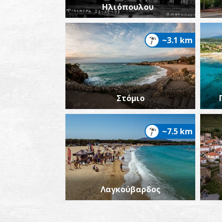
Ηλιόπουλου
~3.1 km
Στόμιο
~7.5 km
Λαγκούβαρδος