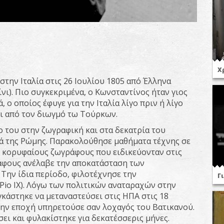
Χ
την Ιταλία στις 26 Ιουλίου 1805 από Έλληνα
ίνι). Πιο συγκεκριμένα, ο Κωνσταντίνος ήταν γιος
ο οποίος έφυγε για την Ιταλία λίγο πριν ή λίγο
σει από τον διωγμό τω Τούρκων.
ο του στην ζωγραφική και στα δεκατρία του
ά της Ρώμης. Παρακολούθησε μαθήματα τέχνης σε
ε κορυφαίους ζωγράφους που ειδικεύονταν στις
ράφους ανέλαβε την αποκατάσταση των
Την ίδια περίοδο, φιλοτέχνησε την
Γ
Pio IX). Λόγω των πολιτικών αναταραχών στην
κάστηκε να μεταναστεύσει στις ΗΠΑ στις 18
την εποχή υπηρετούσε σαν λοχαγός του Βατικανού.
ι και φυλακίστηκε για δεκατέσσερις μήνες.