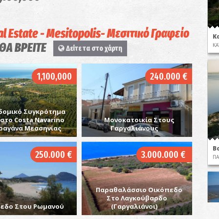
l Estate - Mesitopolis- Μεσιτικό Γραφείο
Κ
 ΘΑ ΒΡΕΙΤΕ
ΚΑ
Δείτε τα στο χάρτη
1,100,000
240.000 €
δομικό Συγκρότημα
στο Costa Navarino
Μονοκατοικία Στους
ραγάνα Μεσσηνίας
Γαργαλιάνους
Β
250.000 €
3.000.000 €
ΠΑ
Παραθαλάσσιο Οικόπεδο
Στο Λαγκούβαρδο
εδο Στου Ρωμανού
(Γαργαλιάνοι)