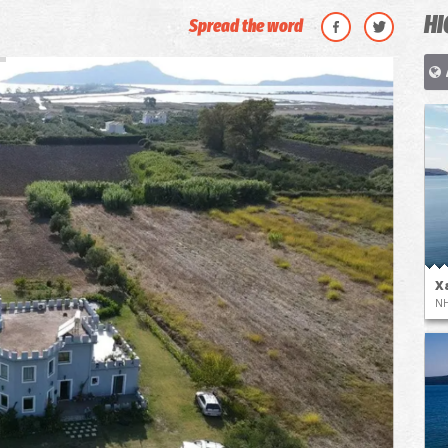
HI
Spread the word
Χ
ΝΗ