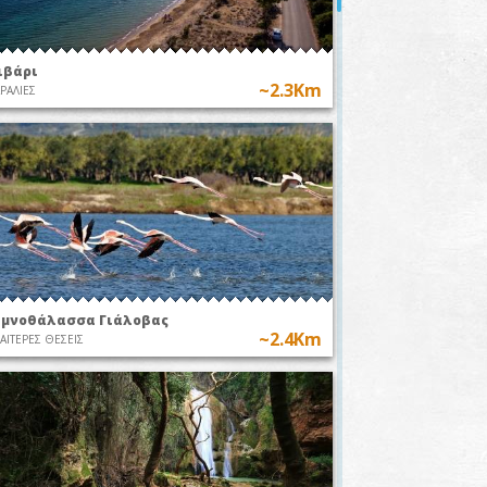
ιβάρι
~2.3Km
ΡΑΛΙΕΣ
ιμνοθάλασσα Γιάλοβας
~2.4Km
ΙΑΙΤΕΡΕΣ ΘΕΣΕΙΣ