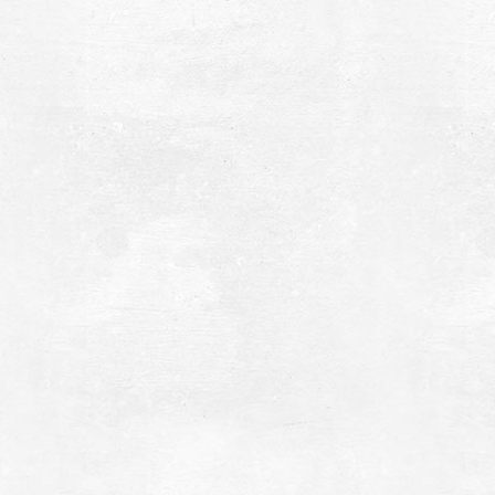
αραλία Πετροχωρίου
~4.5Km
ΡΑΛΙΕΣ
μμόλοφοι
~4.7Km
ΡΑΛΙΕΣ