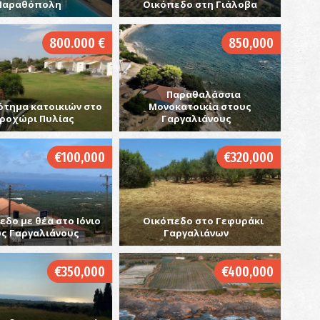
Μαραθόπολη
Οικόπεδο στη Γιάλοβα
800.000 €
850,000
Π
ΠΑ
Παραθαλάσσια
ότημα κατοικιών στο
Μονοκατοικία στους
ροχώρι Πυλίας
Γαργαλιάνους
€100,000
€320,000
εδο με θέα στο Ιόνιο
Οικόπεδο στο Γεφυράκι
Α
ς Γαργαλιάνους
Γαργαλιάνων
ΠΑ
€350,000
€400,000