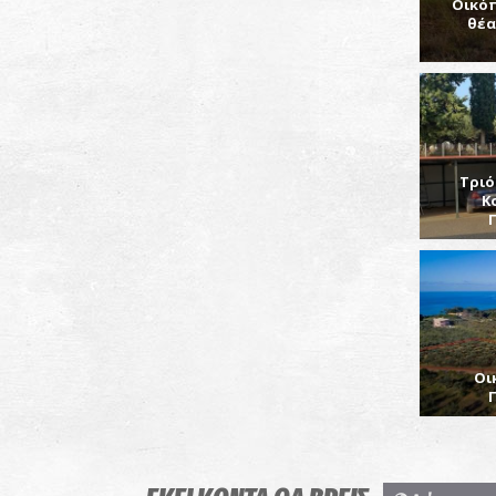
Οικό
θέα
Τριό
Κ
Οι