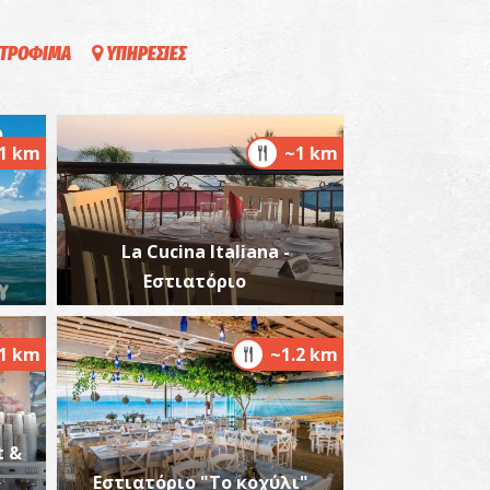
ΤΡΟΦΙΜΑ
ΥΠΗΡΕΣΙΕΣ
ιόκαστρο
~5.2Km
ΣΤΡΑ
1 km
~1 km
La Cucina Italiana -
Εστιατόριο
.1 km
~1.2 km
ρχαιολογικό Μουσείο Πύλου
~5.2Km
ΥΣΕΙΑ
t &
Εστιατόριο "Το κοχύλι"