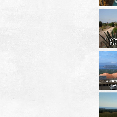
Συγκρ
Πετ
Οικόπ
στου