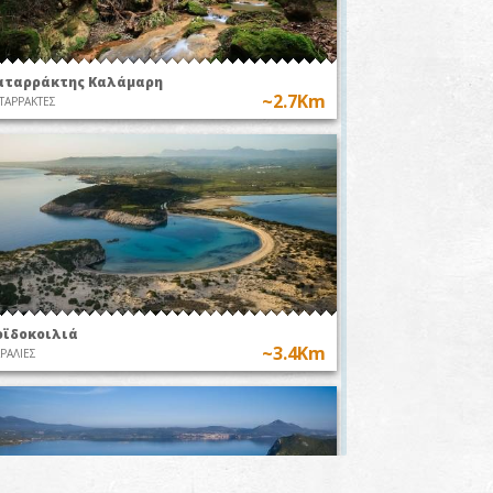
αταρράκτης Καλάμαρη
~2.7Km
ΤΑΡΡΑΚΤΕΣ
οϊδοκοιλιά
~3.4Km
ΡΑΛΙΕΣ