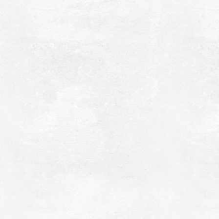
αλαιόκαστρο
~3.8Km
ΣΤΡΑ
αταρράκτες - Στενωσιά
~4.2Km
ΤΑΡΡΑΚΤΕΣ