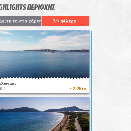
GHLIGHTS ΠΕΡΙΟΧΗΣ
7
Δείτε τα στο χάρτη
/7 φίλτρα
ελωνάκι
~2.2Km
ΣΙΑ