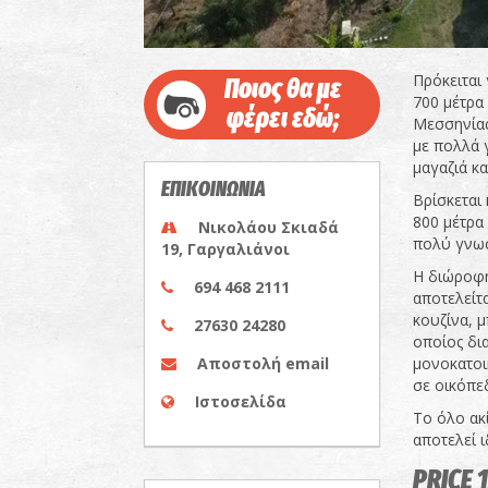
Πρόκειται
Ποιος θα με
700 μέτρα
φέρει εδώ;
Μεσσηνίας
με πολλά 
μαγαζιά κ
ΕΠΙΚΟΙΝΩΝΙΑ
Βρίσκεται
800 μέτρα 
Νικολάου Σκιαδά
πολύ γνωσ
19, Γαργαλιάνοι
Η διώροφη
694 468 2111
αποτελείτ
κουζίνα, 
27630 24280
οποίος δι
Αποστολή email
μονοκατοικ
σε οικόπε
Ιστοσελίδα
Το όλο ακ
αποτελεί ι
PRICE 