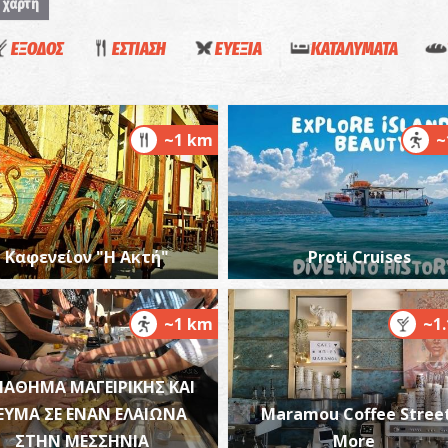
 χάρτη
ΕΞΟΔΟΣ
ΕΣΤΙΑΣΗ
ΕΥΕΞΙΑ
ΚΑΤΑΛΥΜΑΤΑ
Ν
ΚΑ
~1 km
~
Καφενείον "Η Ακτή"
Proti Cruises
~1 km
~1
Α
ΜΟ
ΑΘΗΜΑ ΜΑΓΕΙΡΙΚΗΣ KAI
ΕΥΜΑ ΣΕ ΕΝΑΝ ΕΛΑΙΩΝΑ
Maramou Coffee Stree
ΣΤΗΝ ΜΕΣΣΗΝΙΑ
More