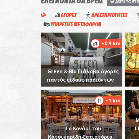
ΕΚΕΙ ΚΟΝΤΑ ΘΑ ΒΡΕΙΣ
Δείτε τα στο
ΑΓΟΡΕΣ
ΔΡΑΣΤΗΡΙΟΤΗΤΕΣ
ΥΠΗΡΕΣΙΕΣ ΜΕΤΑΦΟΡΩΝ
~0.9 km
Green & Blu Γιάλοβα Αγορές
παντός είδους προϊόντων
~1 km
Μ
Το Κονάκι του
Γ
Κατσικαρίδη-Εστιατόριο