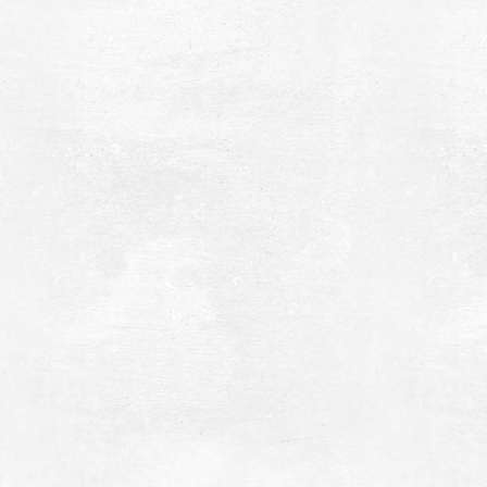
φακτηρία
~4.8Km
ΣΙΑ
αραλία Ρωμανού
~5.1Km
ΡΑΛΙΕΣ