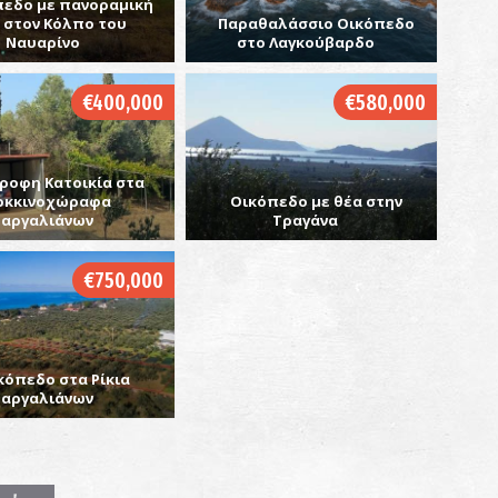
πεδο με πανοραμική
 στον Κόλπο του
Παραθαλάσσιο Οικόπεδο
Ναυαρίνο
στο Λαγκούβαρδο
€400,000
€580,000
Σ
ΝΗ
ροφη Κατοικία στα
οκκινοχώραφα
Οικόπεδο με θέα στην
Γαργαλιάνων
Τραγάνα
€750,000
Π
κόπεδο στα Ρίκια
ΠΑ
Γαργαλιάνων