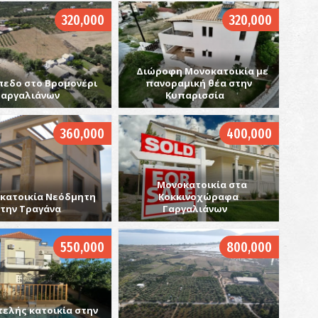
320,000
320,000
Π
Διώροφη Μονοκατοικία με
ΚΑ
πεδο στο Βρομονέρι
πανοραμική θέα στην
Γαργαλιάνων
Κυπαρισσία
360,000
400,000
Μονοκατοικία στα
κατοικία Νεόδμητη
Κοκκινοχώραφα
την Τραγάνα
Γαργαλιάνων
Κ
ΚΑ
550,000
800,000
ελής κατοικία στην