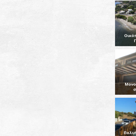
Οικό
Μονο
σ
Πολυτ