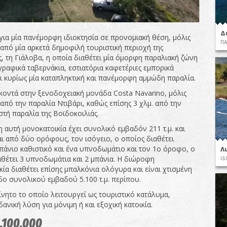
Δ
 για μία πανέμορφη ιδιοκτησία σε προνομιακή θέση, μόλις
ΠΑ
 από μία αρκετά δημοφιλή τουριστική περιοχή της
, τη Γιάλοβα, η οποία διαθέτει μία όμορφη παραλιακή ζώνη
γραφικά ταβερνάκια, εστιατόρια καφετέριες εμπορικά
αι κυρίως μία καταπληκτική και πανέμορφη αμμώδη παραλία.
 κοντά στην ξενοδοχειακή μονάδα Costa Navarino, μόλις
από την παραλία Ντιβάρι, καθώς επίσης 3 χλμ. από την
τή παραλία της Βοϊδοκοιλιάς.
 αυτή μονοκατοικία έχει συνολικό εμβαδόν 211 τ.μ. και
αι από δύο ορόφους, τον ισόγειο, ο οποίος διαθέτει
μπάνιο καθιστικό και ένα υπνοδωμάτιο και τον 1ο όροφο, ο
Λ
αθέτει 3 υπνοδωμάτια και 2 μπάνια. Η διώροφη
ΙΔ
ία διαθέτει επίσης μπαλκόνια ολόγυρα και είναι χτισμένη
δο συνολικού εμβαδού 5.100 τ.μ. περίπου.
ίνητο το οποίο λειτουργεί ως τουριστικό κατάλυμα,
δανική λύση για μόνιμη ή και εξοχική κατοικία.
1,100,000