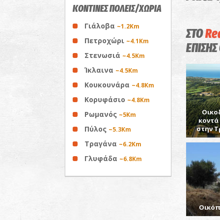
ΚΟΝΤΙΝΕΣ ΠΟΛΕΙΣ/ΧΩΡΙΑ
Γιάλοβα
~1.2Km
ΣΤΟ
Rea
Πετροχώρι
~4.1Km
ΕΠΙΣΗΣ
Στενωσιά
~4.5Km
Ίκλαινα
~4.5Km
Κουκουνάρα
~4.8Km
Κορυφάσιο
~4.8Km
Οικο
Ρωμανός
~5Km
κοντά 
Πύλος
στην Τ
~5.3Km
Τραγάνα
~6.2Km
Γλυφάδα
~6.8Km
Οικόπ