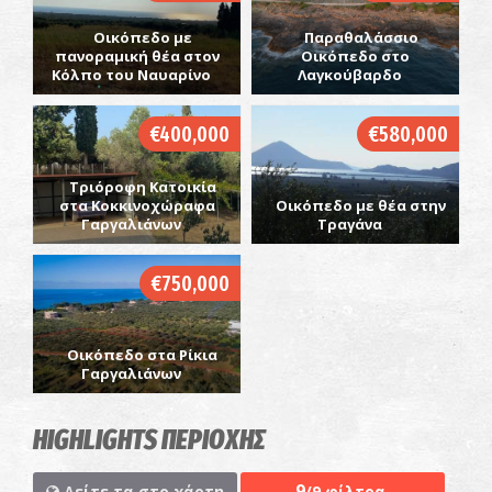
Οικόπεδο με
Παραθαλάσσιο
πανοραμική θέα στον
Οικόπεδο στο
Κόλπο του Ναυαρίνο
Λαγκούβαρδο
€400,000
€580,000
Τριόροφη Κατοικία
στα Κοκκινοχώραφα
Οικόπεδο με θέα στην
Γαργαλιάνων
Τραγάνα
€750,000
Οικόπεδο στα Ρίκια
Γαργαλιάνων
HIGHLIGHTS ΠΕΡΙΟΧΗΣ
9
Δείτε τα στο χάρτη
/9 φίλτρα