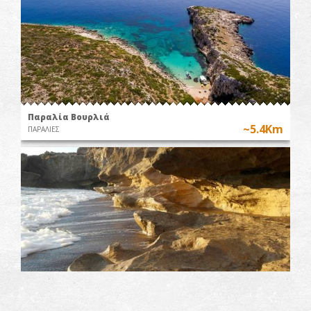
Παραλία Βουρλιά
~5.4Km
ΠΑΡΑΛΙΕΣ
Παραλία Μπάρλας
~5.8Km
ΠΑΡΑΛΙΕΣ