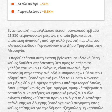
Διαλισκάρι
~5Km
Γαργαλιάνοι
~5.5Km
Εντυπωσιακή παραθαλάσσια έκταση συνολικού εμβαδό
21.850 τετραγωνικών μέτρων, η οποία βρίσκεται σε
απόσταση αναπνοής από την πολύ γνωστή παραλία του
«Λαγκούβαρδου» Γαργαλιάνων στο Δήμο Τριφυλίας στην
Μεσσηνία.
Η παραθαλάσσια αυτή έκταση βρίσκεται σε ιδανική θέση
καθώς διαθέτει απρόσκοπτη θέα προς το απέραντο
γαλάζιο του Ιονίου Πελάγους, είναι γωνιακή, έχει
πρόσοψη στην επαρχιακή οδό Κυπαρισσίας – Πύλου που
οδηγεί στην ξενοδοχειακή μονάδα του ‘Costa Navarino’
και μόλις δύο χιλιόμετρα περίπου από την Μαραθόπολη,
όπου μπορεί κανείς να βρει όμορφα, γραφικά ταβερνάκια,
εστιατόρια, καφετέριες και εμπορικά μαγαζιά. Το όλο
ακίνητο επίσης καθίσταται προνομιακό για τη δυνατότητα
επένδυσης και δόμησης ξενοδοχειακού συγκροτήματος
καθώς επίσης και για την δόμηση εξοχικών ή μη κατοικιών