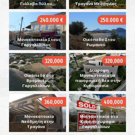
Γιάλοβα Πύλου
Τραγάνα Μεσσηνίας
240.000 €
250.000 €
Μονοκατοικία Στους
Οικόπεδο Στου
Γαργαλιάνους
Ρωμανού
320,000
320,000
Διώροφη
Οικόπεδο στο
Μονοκατοικία με
Βρομονέρι
πανοραμική θέα στην
Γαργαλιάνων
Κυπαρισσία
360,000
400,000
Μονοκατοικία
Μονοκατοικία στα
Νεόδμητη στην
Κοκκινοχώραφα
Τραγάνα
Γαργαλιάνων