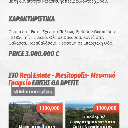
με τη δυνατότητα κατασκευής περιβάλλοντος χώρου.
ΧΑΡΑΚΤΗΡΙΣΤΙΚΑ
Οικόπεδο - Εκτός Σχεδίου Πόλεως, Εμβαδόν Οικοπέδου
- 21850 m², Γωνιακό, Θέα σε Θάλασσα, Κοντά στην
Θάλασσα, Παραθαλάσσιο, Πρόσοψη σε Επαρχιακή Οδό.
PRICE 3.000.000 €
ΣΤΟ
Real Estate - Mesitopolis- Μεσιτικό
Γραφείο
ΕΠΙΣΗΣ ΘΑ ΒΡΕΙΤΕ
Δείτε τα στο χάρτη
1,100,000
1,100,000
Οικοδομικό
Συγκρότημα κοντά στο
Μονοκατοικία στη
Costa Navarino στην