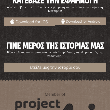
ΚΑΤΕΒΑΣΕ ΤΗΝ ΕΦΑΡΜΟΓΗ
Απλά κατέβασε την iOS ή android εφαρμογή και ανακάλυψε εν κινήσει τη
Μεσσηνία!
Βρωμονέρι - Παραλία
ΓΙΝΕ ΜΕΡΟΣ ΤΗΣ ΙΣΤΟΡΙΑΣ ΜΑΣ
~8.5Km
ΠΑΡΑΛΙΕΣ
Βάλε το δικό σου κομμάτι στο μωσαϊκό παράδοσης και κληρονομιάς της
Μεσσηνίας.
Στείλε μας την ιστορία σου
Member of
Κέντρο Περίθαλψης & Προστασίας Άγριας Ζωής
~9.1Km
ΦΥΣΗ