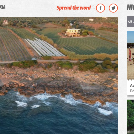
HI
ΧΙΑ
Spread the word
Λ
ΠΑ