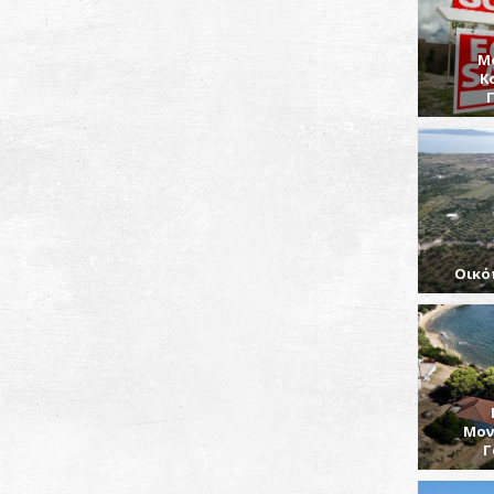
Μ
Κ
Οικό
Μον
Γ