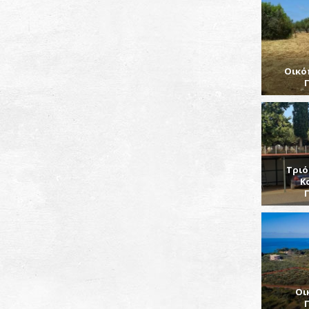
Οικό
Τριό
Κ
Οι