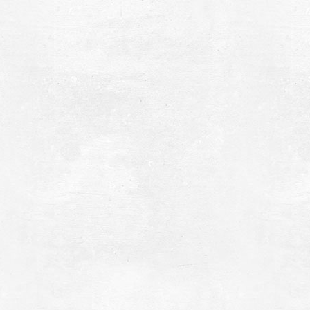
ερός Ναός της Αναλήψεως
~6.1Km
ΖΑΝΤΙΟ
ο μοναστήρι του «Ασκητή» - Η Βαβέλ της
ελοποννήσου
~6.8Km
ΟΝΑΣΤΗΡΙΑ