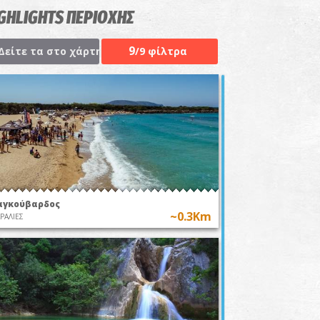
GHLIGHTS ΠΕΡΙΟΧΗΣ
9
Δείτε τα στο χάρτη
/9 φίλτρα
αγκούβαρδος
~0.3Km
ΡΑΛΙΕΣ