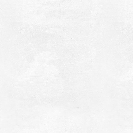
αραλία Βουρλιά
~5.7Km
ΡΑΛΙΕΣ
αραλία Μπάρλας
~5.9Km
ΡΑΛΙΕΣ