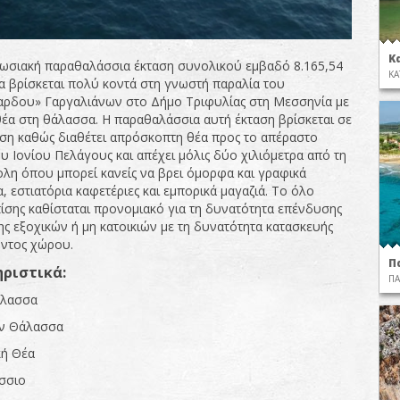
Κ
ωσιακή παραθαλάσσια έκταση συνολικού εμβαδό 8.165,54
ΚΑ
ία βρίσκεται πολύ κοντά στη γνωστή παραλία του
ρδου» Γαργαλιάνων στο Δήμο Τριφυλίας στη Μεσσηνία με
έα στη θάλασσα. Η παραθαλάσσια αυτή έκταση βρίσκεται σε
έση καθώς διαθέτει απρόσκοπτη θέα προς το απέραστο
υ Ιονίου Πελάγους και απέχει μόλις δύο χιλιόμετρα από τη
η όπου μπορεί κανείς να βρει όμορφα και γραφικά
, εστιατόρια καφετέριες και εμπορικά μαγαζιά. Το όλο
πίσης καθίσταται προνομιακό για τη δυνατότητα επένδυσης
ης εξοχικών ή μη κατοικιών με τη δυνατότητα κατασκευής
ντος χώρου.
Π
ριστικά:
ΠΑ
άλασσα
ην Θάλασσα
κή Θέα
σσιο