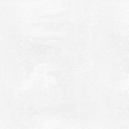
ουσείο Πάνου και Ηλία Ηλιόπουλου
~7.7Km
ΡΟΙ ΠΟΛΙΤΙΣΜΟΥ
ερός Ναός Παναγίας Βλαχέρνας
~7.9Km
ΖΑΝΤΙΟ