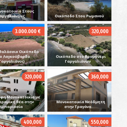
νοκατοικία Στους
αργαλιάνους
Οικόπεδο Στου Ρωμανού
Π
ΠΑ
3.000.000 €
320,000
θαλάσσιο Οικόπεδο
ο Λαγκούβαρδο
Οικόπεδο στο Βρομονέρι
Γαργαλιάνοι)
Γαργαλιάνων
320,000
360,000
Π
ΠΑ
φη Μονοκατοικία με
οραμική θέα στην
Μονοκατοικία Νεόδμητη
Κυπαρισσία
στην Τραγάνα
400,000
550,000