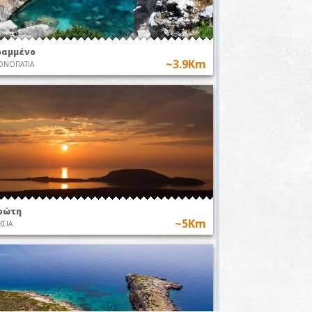
ραμμένο
~3.9Km
ΟΝΟΠΑΤΙΑ
ρώτη
~5Km
ΣΙΑ