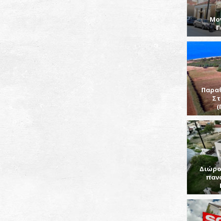
Μο
Γ
Παρα
Στ
(
Διώρο
παν