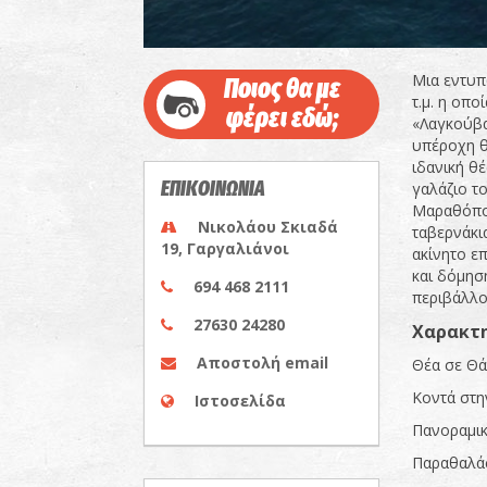
Μια εντυπ
Ποιος θα με
τ.μ. η οπο
φέρει εδώ;
«Λαγκούβα
υπέροχη θ
ιδανική θ
ΕΠΙΚΟΙΝΩΝΙΑ
γαλάζιο το
Μαραθόπολ
Νικολάου Σκιαδά
ταβερνάκια
19, Γαργαλιάνοι
ακίνητο ε
και δόμησ
694 468 2111
περιβάλλο
27630 24280
Χαρακτη
Αποστολή email
Θέα σε Θ
Κοντά στ
Ιστοσελίδα
Πανοραμι
Παραθαλά