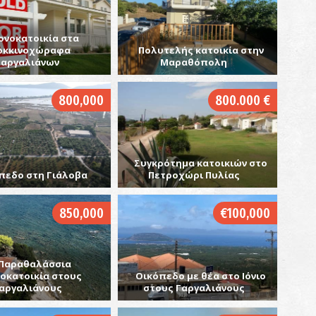
ονοκατοικία στα
οκκινοχώραφα
Πολυτελής κατοικία στην
Γαργαλιάνων
Μαραθόπολη
Ι
ΒΥ
800,000
800.000 €
Συγκρότημα κατοικιών στο
πεδο στη Γιάλοβα
Πετροχώρι Πυλίας
850,000
€100,000
Τ
Π
Μ
Παραθαλάσσια
οκατοικία στους
Οικόπεδο με θέα στο Ιόνιο
αργαλιάνους
στους Γαργαλιάνους