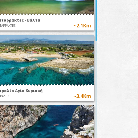
αταρράκτες - Βάλτα
~2.1Km
ΤΑΡΡΑΚΤΕΣ
αραλία Αγία Κυριακή
~3.4Km
ΡΑΛΙΕΣ