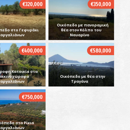
€320,000
€350,000
Οικόπεδο με πανοραμική
πεδο στο Γεφυράκι
θέα στον Κόλπο του
Μ
Γαργαλιάνων
Ναυαρίνο
ΧΩ
€400,000
€580,000
ροφη Κατοικία στα
οκκινοχώραφα
Οικόπεδο με θέα στην
Γαργαλιάνων
Τραγάνα
€750,000
Ι
ΒΥ
κόπεδο στα Ρίκια
Γαργαλιάνων