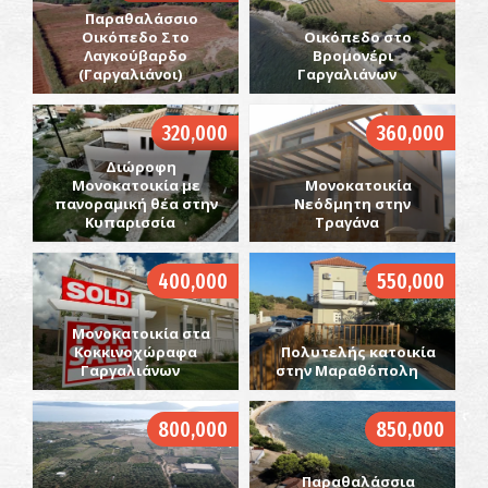
Παραθαλάσσιο
Οικόπεδο Στο
Οικόπεδο στο
Λαγκούβαρδο
Βρομονέρι
(Γαργαλιάνοι)
Γαργαλιάνων
320,000
360,000
Διώροφη
Μονοκατοικία με
Μονοκατοικία
πανοραμική θέα στην
Νεόδμητη στην
Κυπαρισσία
Τραγάνα
400,000
550,000
Μονοκατοικία στα
Κοκκινοχώραφα
Πολυτελής κατοικία
Γαργαλιάνων
στην Μαραθόπολη
800,000
850,000
Παραθαλάσσια