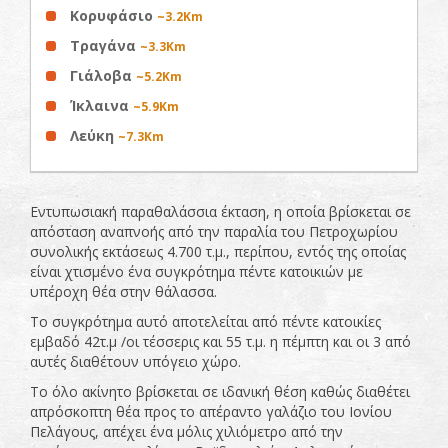
Κορυφάσιο
~3.2Km
Τραγάνα
~3.3Km
Γιάλοβα
~5.2Km
Ίκλαινα
~5.9Km
Λεύκη
~7.3Km
Εντυπωσιακή παραθαλάσσια έκταση, η οποία βρίσκεται σε
απόσταση αναπνοής από την παραλία του Πετροχωρίου
συνολικής εκτάσεως 4.700 τ.μ., περίπου, εντός της οποίας
είναι χτισμένο ένα συγκρότημα πέντε κατοικιών με
υπέροχη θέα στην θάλασσα.
Το συγκρότημα αυτό αποτελείται από πέντε κατοικίες
εμβαδό 42τ.μ /οι τέσσερις και 55 τ.μ. η πέμπτη και οι 3 από
αυτές διαθέτουν υπόγειο χώρο.
Το όλο ακίνητο βρίσκεται σε ιδανική θέση καθώς διαθέτει
απρόσκοπτη θέα προς το απέραντο γαλάζιο του Ιονίου
Πελάγους, απέχει ένα μόλις χιλιόμετρο από την