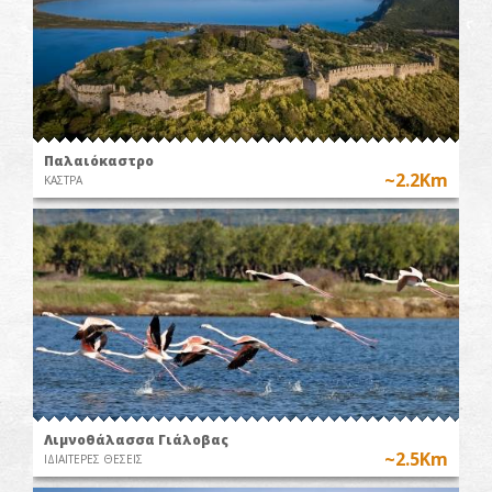
Παλαιόκαστρο
~2.2Km
ΚΑΣΤΡΑ
Λιμνοθάλασσα Γιάλοβας
~2.5Km
ΙΔΙΑΙΤΕΡΕΣ ΘΕΣΕΙΣ