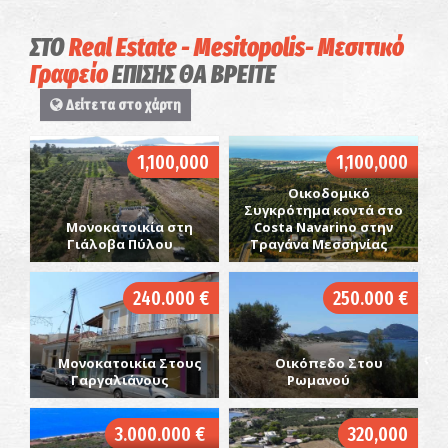
ΣΤΟ
Real Estate - Mesitopolis- Μεσιτικό
Γραφείο
ΕΠΙΣΗΣ ΘΑ ΒΡΕΙΤΕ
Δείτε τα στο χάρτη
1,100,000
1,100,000
Οικοδομικό
Συγκρότημα κοντά στο
Μονοκατοικία στη
Costa Navarino στην
Γιάλοβα Πύλου
Τραγάνα Μεσσηνίας
240.000 €
250.000 €
Μονοκατοικία Στους
Οικόπεδο Στου
Γαργαλιάνους
Ρωμανού
3.000.000 €
320,000