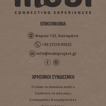
~6.7Km
ΚΑΤΑΡΡΑΚΤΕΣ
ΕΠΙΚΟΙΝΩΝΙΑ
Φαρών 123, Καλαμάτα
+30 27210 93522
info@mobiproject.gr
Το μοναστήρι του «Ασκητή» - Η Βαβέλ της
Πελοποννήσου
~7.6Km
ΜΟΝΑΣΤΗΡΙΑ
ΧΡΗΣΙΜΟΙ ΣΥΝΔΕΣΜΟΙ
Τί είναι το messinia.mobi;
Συνδέστε το site σας
Συνεργασίες & ευχαριστίες