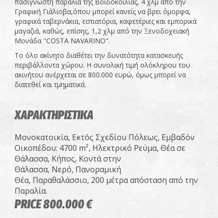
πασίγνωστη παραλία της Βοϊδοκοιλιάς, 4 χλμ από την
Γραφική Γιάλιοβα,όπου μπορεί κανείς να βρει όμορφα,
γραφικά ταβερνάκια, εστιατόρια, καφετέριες και εμπορικά
μαγαζιά, καθώς, επίσης, 1,2 χλμ από την Ξενοδοχειακή
Μονάδα "COSTA NAVARINO".
Το όλο ακίνητο διαθέτει την δυνατότητα κατασκευής
περιβάλλοντα χώρου. Η συνολική τιμή ολόκληρου του
ακινήτου ανέρχεται σε 800.000 ευρώ, όμως μπορεί να
διατεθεί και τμηματικά.
ΧΑΡΑΚΤΗΡΙΣΤΙΚΑ
Μονοκατοικία, Εκτός Σχεδίου Πόλεως, Εμβαδόν
Οικοπέδου: 4700 m², Ηλεκτρικό Ρεύμα, Θέα σε
Θάλασσα, Κήπος, Κοντά στην
Θάλασσα, Νερό, Πανοραμική
Θέα, Παραθαλάσσιο, 200 μέτρα απόσταση από την
Παραλία.
PRICE 800.000 €