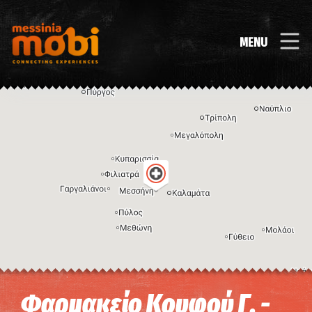
MENU
Η εικόνα ενδέχεται να υπόκειται σε πνευματικά δικαιώματα
Όροι
Φαρμακείο Κουφού Γ. -