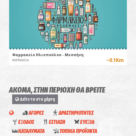
Φαρμακείο Ηλιοπούλου - Μεσσήνη
~0.1Km
ΦΑΡΜΑΚΕΙΑ
ΑΚΟΜΑ, ΣΤΗΝ ΠΕΡΙΟΧΗ ΘΑ ΒΡΕΙΤΕ
Δείτε τα στο χάρτη
ΑΓΟΡΕΣ
ΔΡΑΣΤΗΡΙΟΤΗΤΕΣ
ΓΕΥΣΙΓΝΩΣΙΑ
ΕΞΟΔΟΣ
ΕΣΤΙΑΣΗ
ΕΥΕΞΙΑ
ΚΡΑΣΙΟΥ
ΚΑΤΑΛΥΜΑΤΑ
ΤΟΠΙΚΑ ΠΡΟΪΟΝΤΑ
Κρατικός
Φαρμακείο Φράγκου Ε. - Μεσσήνη
ΣΕ
"Με