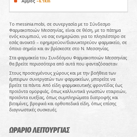
Άμμος
~6.1Km
Το messinia.mobi, σε συνεργασία με το Σύνδεσμο
Φαρμακοποιών Μεσσηνίας, είναι σε θέση, με το πάτημα
ενός κουμπιού, να σας ενημερώσει για το πλησιέστερο σε
εσάς ανοικτό – εφημερεύον/διανυκτερεύον φαρμακείο, σε
όποιο σημείο και αν βρίσκεστε στο Ν. Μεσσηνίας.
Στα φαρμακεία του Συνδέσμου Φαρμακοποιών Μεσσηνίας
θα βρείτε περισσότερα από αυτά που φανταζόσασταν.
Στους προσεγμένους χώρους και με την βοήθεια των
έμπειρων συνεργατών των φαρμακείων, μπορείτε να
βρείτε τα πάντα. Από είδη φαρμακευτικής φροντίδας έως
προϊόντα ομορφιάς, όπως καλλυντικά γνωστών εταιρειών,
προϊόντα ευεξίας, όπως συμπληρώματα διατροφής και
βιταμίνες, βρεφικά και ορθοπεδικά είδη, όπως επίσης
διαγνωστικές συσκευές.
ΩΡΑΡΙΟ ΛΕΙΤΟΥΡΓΙΑΣ