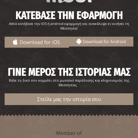
ΚΑΤΕΒΑΣΕ ΤΗΝ ΕΦΑΡΜΟΓΗ
Απλά κατέβασε την iOS ή android εφαρμογή και ανακάλυψε εν κινήσει τη
Μεσσηνία!
ΓΙΝΕ ΜΕΡΟΣ ΤΗΣ ΙΣΤΟΡΙΑΣ ΜΑΣ
Γενικό Νοσοκομείο Καλαμάτας
~5Km
ΝΟΣΟΚΟΜΕΙΑ
Βάλε το δικό σου κομμάτι στο μωσαϊκό παράδοσης και κληρονομιάς της
Μεσσηνίας.
Στείλε μας την ιστορία σου
Member of