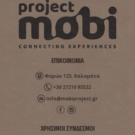
Φαρμακείο Κοτσογλανίδη - Αντικάλαμος
~5Km
ΦΑΡΜΑΚΕΙΑ
ΕΠΙΚΟΙΝΩΝΙΑ
Φαρών 123, Καλαμάτα
Φαρμακείο Ξηρογιάννη - Θουρία
+30 27210 93522
~5Km
ΦΑΡΜΑΚΕΙΑ
info@mobiproject.gr
ΧΡΗΣΙΜΟΙ ΣΥΝΔΕΣΜΟΙ