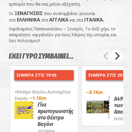
εμπειρία που θα σας μείνει αξέχαστη.
ΞΕΝΑΓΗΣΕΙΣ
Οι
που αναλαμβάνει γίνονται
ΕΛΛΗΝΙΚΑ
ΑΓΓΛΙΚΑ
ΙΤΑΛΙΚΑ.
στα
στα
και στα
Χαράλαμπος Παπανικολάου – Ξεναγός. Το δεξί χέρι, το
απαραίτητο «εργαλείο» για τους λάτρεις της ιστορίας και
του πολιτισμού!
ΕΚΕΙ ΓΥΡΩ ΣΥΜΒΑΙΝΕΙ...
ΣΗΜΕΡΑ ΣΤΙΣ 19:00
ΣΗΜΕΡΑ ΣΤΙΣ 20:00
«Θέατρο Βαγόνι-Αυτοσχέδια
~0.1Km
~1.1Km
Α49-Ο 
Σκηνή»
Γίνε
των Επί
πρωταγωνιστής
Απολαύ
στο Θέατρο
ΕΚΘΕΣΕΙΣ
Βαγόνι
ΔΡΩΜΕΝΑ