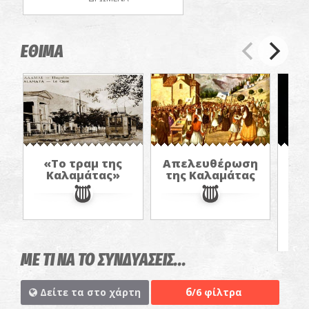
ΕΘΙΜΑ
«Το τραμ της
Απελευθέρωση
Καλαμάτας»
της Καλαμάτας
π
α
στ
ΜΕ ΤΙ ΝΑ ΤΟ ΣΥΝΔΥΑΣΕΙΣ...
6
Δείτε τα στο χάρτη
/6 φίλτρα