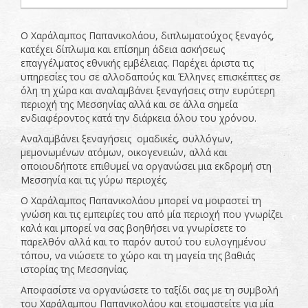
Ο Χαράλαμπος Παπανικολάου, διπλωματούχος ξεναγός,
κατέχει δίπλωμα και επίσημη άδεια ασκήσεως
επαγγέλματος εθνικής εμβέλειας. Παρέχει άριστα τις
υπηρεσίες του σε αλλοδαπούς και Έλληνες επισκέπτες σε
όλη τη χώρα και αναλαμβάνει ξεναγήσεις στην ευρύτερη
περιοχή της Μεσσηνίας αλλά και σε άλλα σημεία
ενδιαφέροντος κατά την διάρκεια όλου του χρόνου.
Αναλαμβάνει ξεναγήσεις ομαδικές, συλλόγων,
μεμονωμένων ατόμων, οικογενειών, αλλά και
οποιουδήποτε επιθυμεί να οργανώσει μια εκδρομή στη
Μεσσηνία και τις γύρω περιοχές.
Ο Χαράλαμπος Παπανικολάου μπορεί να μοιραστεί τη
γνώση και τις εμπειρίες του από μία περιοχή που γνωρίζει
καλά και μπορεί να σας βοηθήσει να γνωρίσετε το
παρελθόν αλλά και το παρόν αυτού του ευλογημένου
τόπου, να νιώσετε το χώρο και τη μαγεία της βαθιάς
ιστορίας της Μεσσηνίας.
Αποφασίστε να οργανώσετε το ταξίδι σας με τη συμβολή
του Χαράλαμπου Παπανικολάου και ετοιμαστείτε για μία