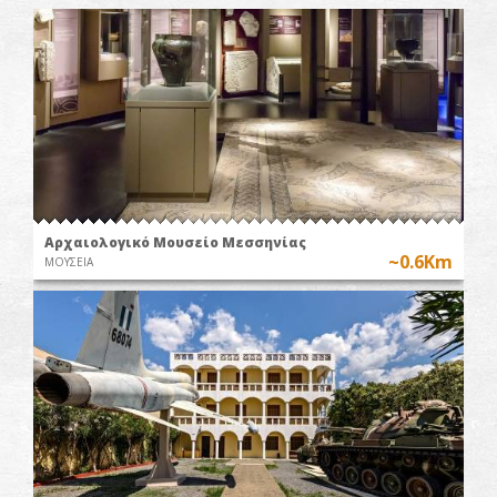
Αρχαιολογικό Μουσείο Μεσσηνίας
~0.6Km
ΜΟΥΣΕΙΑ