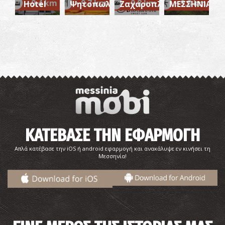
~9.4 km
~9.7 km
~9.8 km
~9.8 km
Hotel
Ψητοπωλείο
Ζαχαροπλαστείο
ΜΕΣΣΗΝΙΑ
ΚΑΤΕΒΑΣΕ ΤΗΝ ΕΦΑΡΜΟΓΗ
Απλά κατέβασε την iOS ή android εφαρμογή και ανακάλυψε εν κινήσει τη
Μεσσηνία!