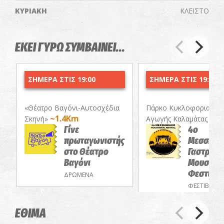
ΚΥΡΙΑΚΗ
ΚΛΕΙΣΤΟ
ΕΚΕΙ ΓΥΡΩ ΣΥΜΒΑΙΝΕΙ...
ΣΗΜΕΡΑ ΣΤΙΣ 19:00
ΣΗΜΕΡΑ ΣΤΙΣ 19:30
«Θέατρο Βαγόνι-Αυτοσχέδια
Πάρκο Κυκλοφοριακής
~1.4Km
~2.
Σκηνή»
Αγωγής Καλαμάτας
Γίνε
4ο
πρωταγωνιστής
Μεσσηνι
στο Θέατρο
Γαστρονο
Βαγόνι
Μουσικό
Φεστιβά
ΔΡΩΜΕΝΑ
ΦΕΣΤΙΒΑΛ
ΕΘΙΜΑ