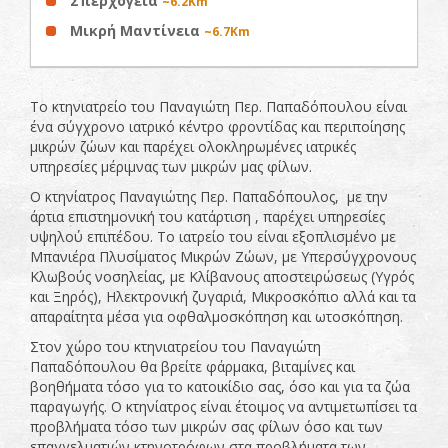
Σπερχογεία
~6.2Km
Μικρή Μαντίνεια
~6.7Km
Το κτηνιατρείο του Παναγιώτη Περ. Παπαδόπουλου είναι
ένα σύγχρονο ιατρικό κέντρο φροντίδας και περιποίησης
μικρών ζώων και παρέχει ολοκληρωμένες ιατρικές
υπηρεσίες μέριμνας των μικρών μας φίλων.
Ο κτηνίατρος Παναγιώτης Περ. Παπαδόπουλος, με την
άρτια επιστημονική του κατάρτιση , παρέχει υπηρεσίες
υψηλού επιπέδου. Το ιατρείο του είναι εξοπλισμένο με
Μπανιέρα Πλυσίματος Μικρών Ζώων, με Υπερσύγχρονους
Κλωβούς νοσηλείας, με Κλίβανους αποστειρώσεως (Υγρός
και Ξηρός), Ηλεκτρονική ζυγαριά, Μικροσκόπιο αλλά και τα
απαραίτητα μέσα για οφθαλμοσκόπηση και ωτοσκόπηση.
Στον χώρο του κτηνιατρείου του Παναγιώτη
Παπαδόπουλου θα βρείτε φάρμακα, βιταμίνες και
βοηθήματα τόσο για το κατοικίδιο σας, όσο και για τα ζώα
παραγωγής. Ο κτηνίατρος είναι έτοιμος να αντιμετωπίσει τα
προβλήματα τόσο των μικρών σας φίλων όσο και των
επαγγελματιών κτηνοτρόφων στα προβλήματα των