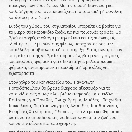
παραγωγικών τους ζώων. Με την σωστή διάγνωση και
καθοδήγηση του, αντιμετωπίζεται η όποια απλή ή σύνθετη
κατάσταση του ζώου.
Εντός του χώρου του κτηνιατρείου μπορείτε να βρείτε για
το μικρό σας κατοικίδιο ζωάκι τις πιο ποιοτικές τροφές. Θα
βρείτε τροφές ανάλογα με την ηλικία και τις ανάγκες τις
ιδιαίτερες των μικρών σας φίλων, παρέχοντας σας την
κατάλληλη συμβουλευτική υποστήριξη. Εκτός των τροφών
μπορείτε επίσης να βρείτε σαμπουάν, βιταμίνες για γάτες
και σκύλους, φάρμακα για οδικά πτηνά, μελισσοκομικά
φάρμακα, αντιπαρασιτικά περιλαίμια ή αμπούλες για
εξωπαράσιτα.
Στον χώρο του κτηνιατρείου του Παναγιώτη
Παπαδόπουλου θα βρείτε διάφορα αξεσουάρ για το
κατοικίδιο σας όπως: Κλουβιά Μεταφοράς Κατοικιδίων,
Ποτίστρες για Όρνιθες, Ονυχοδρόμια, Μπάλες, Παιχνίδια,
Κοκκαλάκια, Πιατάκια Φαγητού, Αλυσίδες, Κουδουνάκια,
Βούρτσες Χτενίσματος, Οδηγούς, Περιλαίμια και Φίμωτρα
ώστε να το εκπαιδεύσετε, να διευκολύνετε την ζωή του
και να την κάνετε πιο ευτυχισμένη.