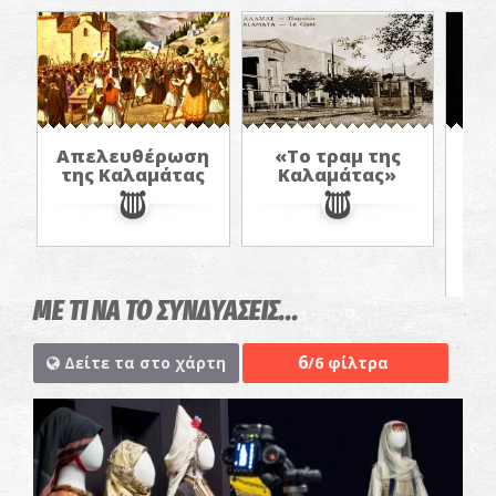
Απελευθέρωση
«Το τραμ της
της Καλαμάτας
Καλαμάτας»
π
α
στ
ΜΕ ΤΙ ΝΑ ΤΟ ΣΥΝΔΥΑΣΕΙΣ...
6
Δείτε τα στο χάρτη
/6 φίλτρα