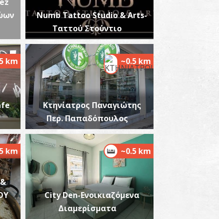
ez
ώων
Numb Tattoo Studio & Arts-
Ταττού Στούντιο
.5 km
~0.5 km
αρμακείο Ηλιόπουλου Τριάδη - Καλαμάτα
~0.2Km
ΡΜΑΚΕΙΑ
afe
Κτηνίατρος Παναγιώτης
Περ. Παπαδόπουλος
.5 km
~0.5 km
 &
αρμακείο Κόντου Θ. - Καλαμάτα
~0.2Km
ΟΥ
City Den-Ενοικιαζόμενα
ΡΜΑΚΕΙΑ
Διαμερίσματα