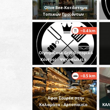
Olive Bee-Κατάστημα
Τοπικών Προϊόντων
~0.4 km
OlympiCook Grill (Ιστορικό
Κέντρο) - Ψητοπωλείο
~0.5 km
Μ
Αφοι Σουρέα στην
Καλαμάτα - Αρτοποιείο
ΚΑΛ