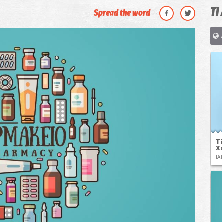
ΤΙ
Spread the word
Τ
Χ
ΙΑ