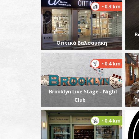
~0.3 km
B
Οπτικά Βαλσαμάκη
~0.4 km
Brooklyn Live Stage - Night
Club
Π
~0.4 km