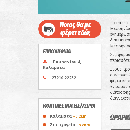
Το messin
Ποιος θα με
Μεσσηνίας,
φέρει εδώ;
ενημερώσε
διανυκτερ
Μεσσηνίας
ΕΠΙΚΟΙΝΩΝΙΑ
Στα φαρμα
περισσότε
Παυσανίου 4,
Καλαμάτα
Στους προ
συνεργατώ
27210 22232
φαρμακευτ
γνωστών ε
διατροφής 
διαγνωστι
ΚΟΝΤΙΝΕΣ ΠΟΛΕΙΣ/ΧΩΡΙΑ
Καλαμάτα
ΩΡΑΡΙΟ
~0.2Km
Σπερχογεία
~5.8Km