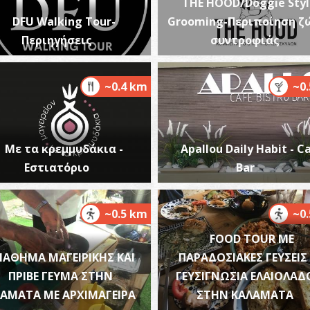
THE HOOD/Doggie Styl
DFU Walking Tour-
Grooming-Περιποίηση ζ
Περιηγήσεις
συντροφιάς
~0.4 km
~0
Φ
ΦΑ
Με τα κρεμμυδάκια -
Apallou Daily Habit - C
Εστιατόριο
Bar
~0.5 km
~0
FOOD TOUR ΜΕ
ΑΘΗΜΑ ΜΑΓΕΙΡΙΚΗΣ ΚΑΙ
ΠΑΡΑΔΟΣΙΑΚΕΣ ΓΕΥΣΕΙΣ
Φ
ΠΡΙΒΕ ΓΕΥΜΑ ΣΤΗΝ
ΓΕΥΣΙΓΝΩΣΙΑ ΕΛΑΙΟΛΑΔ
ΦΑ
ΑΜΑΤΑ ΜΕ ΑΡΧΙΜΑΓΕΙΡΑ
ΣΤΗΝ ΚΑΛΑΜΑΤΑ