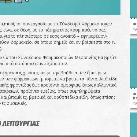
ia.mobi, σε συνεργασία με το Σύνδεσμο Φαρμακοποιών
Φ
 είναι σε θέση, με το πάτημα ενός κουμπιού, να σας
ΦΑ
ι για το πλησιέστερο σε εσάς ανοικτό – εφημερεύον/
εύον φαρμακείο, σε όποιο σημείο και αν βρίσκεστε στο Ν.
.
κεία του Συνδέσμου Φαρμακοποιών Μεσσηνίας θα βρείτε
ρα από αυτά που φανταζόσασταν.
σεγμένους χώρους και με την βοήθεια των έμπειρων
ν των φαρμακείων, μπορείτε να βρείτε τα πάντα. Από είδη
ικής φροντίδας έως προϊόντα ομορφιάς, όπως καλλυντικά
ταιρειών, προϊόντα ευεξίας, όπως συμπληρώματα
Φ
και βιταμίνες, βρεφικά και ορθοπεδικά είδη, όπως επίσης
Κ
κές συσκευές.
ΦΑ
 ΛΕΙΤΟΥΡΓΙΑΣ