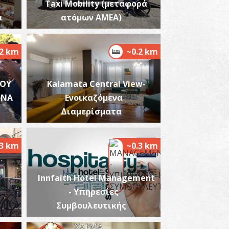
Taxi Mobility (μεταφορά
α
ατόμων ΑΜΕΑ)
.2 km
~0.2 km
αρμακείο Βούτση - Καλαμάτα
~0.2Km
ΡΜΑΚΕΙΑ
ΔΟΥ
Kalamata Central View-
ΩΝΑ
Ενοικαζόμενα
Διαμερίσματα
.3 km
~0.3 km
Innfaith Hotel Management
αρμακείο Γουρδέα - Καλαμάτα
- Υπηρεσίες
~0.2Km
ΡΜΑΚΕΙΑ
Συμβουλευτικής