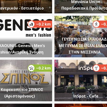
Messinia Union -
εντρικόν - Εστιατόριο
Παραδοσιακά Προϊόντ
~0.2 km
~0
Φ
ΦΑ
ΓΕΥΣΙΓΝΩΣΙΑ ΕΛΑΙΟΛΑ
KAOUNIS-Genesis Men’s
ΜΕ ΓΕΥΜΑ ΣΕ ΕΝΑΝ ΕΛΑΙ
ashion/Αντρική Ένδυση
ΣΤΗΝ ΜΕΣΣΗΝΙΑ
~0.2 km
~0
Φ
Καφεκοπτείο ΣΠΙΝΟΣ
ΦΑ
(Αριστομένους)
InSpot - Cafe