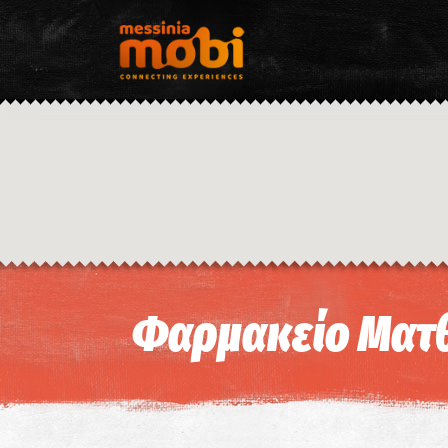
Φαρμακείο Ματθ