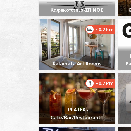
Καφεκοπτείο-ΣΠΙΝΟΣ
Κ
~0.2 km
Kalamata Art Rooms
F
~0.2 km
PLATEA -
Cafe/Bar/Restaurant