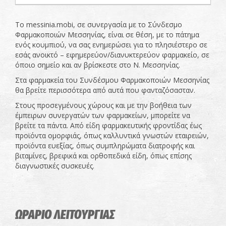
Το messinia.mobi, σε συνεργασία με το Σύνδεσμο
Φαρμακοποιών Μεσσηνίας, είναι σε θέση, με το πάτημα
ενός κουμπιού, να σας ενημερώσει για το πλησιέστερο σε
εσάς ανοικτό – εφημερεύον/διανυκτερεύον φαρμακείο, σε
όποιο σημείο και αν βρίσκεστε στο Ν. Μεσσηνίας.
Στα φαρμακεία του Συνδέσμου Φαρμακοποιών Μεσσηνίας
θα βρείτε περισσότερα από αυτά που φανταζόσασταν.
Στους προσεγμένους χώρους και με την βοήθεια των
έμπειρων συνεργατών των φαρμακείων, μπορείτε να
βρείτε τα πάντα. Από είδη φαρμακευτικής φροντίδας έως
προϊόντα ομορφιάς, όπως καλλυντικά γνωστών εταιρειών,
προϊόντα ευεξίας, όπως συμπληρώματα διατροφής και
βιταμίνες, βρεφικά και ορθοπεδικά είδη, όπως επίσης
διαγνωστικές συσκευές.
ΩΡΑΡΙΟ ΛΕΙΤΟΥΡΓΙΑΣ