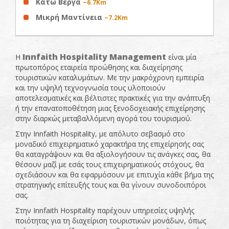
Κάτω Βέργα
~6.7Km
Μικρή Μαντίνεια
~7.2Km
Innfaith Hospitality Management
Η
είναι μία
πρωτοπόρος εταιρεία προώθησης και διαχείρησης
τουριστικών καταλυμάτων. Με την μακρόχρονη εμπειρία
και την υψηλή τεχνογνωσία τους υλοποιούν
αποτελεσματικές και βέλτιστες πρακτικές για την ανάπτυξη
ή την επανατοποθέτηση μιας ξενοδοχειακής επιχείρησης
στην διαρκώς μεταβαλλόμενη αγορά του τουρισμού.
Στην Innfaith Ηospitality, με απόλυτο σεβασμό στο
μοναδικό επιχειρηματικό χαρακτήρα της επιχείρησής σας
θα καταγράψουν και θα αξιολογήσουν τις ανάγκες σας, θα
θέσουν μαζί με εσάς τους επιχειρηματικούς στόχους, θα
σχεδιάσουν και θα εφαρμόσουν με επιτυχία κάθε βήμα της
στρατηγικής επίτευξής τους και θα γίνουν συνοδοιπόροι
σας.
Στην Innfaith Hospitality παρέχουν υπηρεσίες υψηλής
ποιότητας για τη διαχείριση τουριστικών μονάδων, όπως