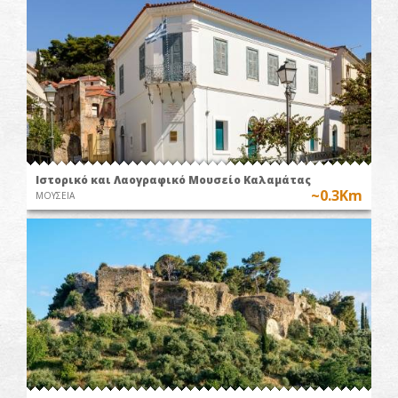
Ιστορικό και Λαογραφικό Μουσείο Καλαμάτας
~0.3Km
ΜΟΥΣΕΙΑ