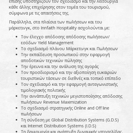
επίσης υποστηρίζουν τον σχεδιασμό και την λειτουργία
κάθε άλλης επιχείρησης στον τομέα του τουρισμού,
σύμφωνα με τις απαιτήσεις της.
Παράλληλα, στα πλαίσια των πωλήσεων και του
μάρκετινγκ, στο Innfaith Hospitality ασχολούνται με:
Τον έλεγχο απόδοσης απόδοσης πωλήσεων/
εσόδων Yield Management
Το σχεδιασμό πλάνου Μάρκετινγκ και Πωλήσεων
Την εκπαίδευση προσωπικού στην εφαρμογή
αποδοτικών τεχνικών πώλησης
Την έρευνα και την ανάλυση της αγοράς
Τον προσδιορισμό και την αξιοποίηση ευκαιριών
τουριστικών τάσεων σε διεθνές και τοπικό επίπεδο
Τον σχεδιασμό και την εφαρμογή ανταγωνιστικής
τιμολογιακής πολιτικής
Την αννάπτυξη τεχνικών μεγιστοποίησης απόδοσης
πωλήσεων Revenue Maximization
Το σχεδιασμό στρατηγικής Online and Off line
πωλήσεων
Τη σύνδεση με Global Distribution Systems (G.D.S)
και Internet Distribution Systems (I.D.S)
Τη δημιουργία και ανάπτυξη δυναμικής ιστοσελίδας,