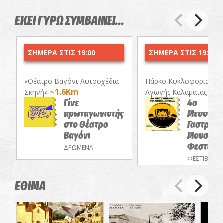
ΕΚΕΙ ΓΥΡΩ ΣΥΜΒΑΙΝΕΙ...
ΣΗΜΕΡΑ ΣΤΙΣ 19:00
ΣΗΜΕΡΑ ΣΤΙΣ 19:30
«Θέατρο Βαγόνι-Αυτοσχέδια
Πάρκο Κυκλοφοριακής
~1.6Km
~2.
Σκηνή»
Αγωγής Καλαμάτας
Γίνε
4ο
πρωταγωνιστής
Μεσσηνι
στο Θέατρο
Γαστρονο
Βαγόνι
Μουσικό
Φεστιβά
ΔΡΩΜΕΝΑ
ΦΕΣΤΙΒΑΛ
ΕΘΙΜΑ