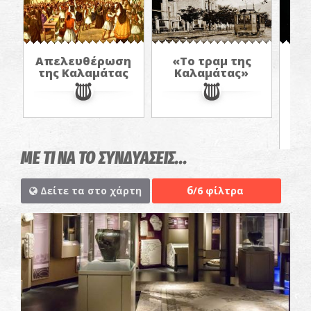
Απελευθέρωση
«Το τραμ της
της Καλαμάτας
Καλαμάτας»
π
α
στ
ΜΕ ΤΙ ΝΑ ΤΟ ΣΥΝΔΥΑΣΕΙΣ...
6
Δείτε τα στο χάρτη
/6 φίλτρα