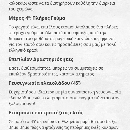
καλοκαίρι ώστε να τα διατηρήσουν καθόλη την διάρκεια
του χειμώνα.
ο
Μέρος 4
: Πλήρες Γεύμα
Το φαγητό είναι επιτέλους έτοιμο! Απόλαυσε ένα πλήρες,
υπέροχο γεύμα με όλα αυτά που έφτιαξες κατά την
διάρκεια του μαθήματος μαγειρική και νιώσε περήφανος
για τον εαυτό σου και τις προσπάθειες σου μαζί με πολύ
ελληνικό κρασί!
Επιπλέον Δραστηριότητες
Βάσει διαθεσιμότητας, μπορείς να συμμετέχεις σε
επιπλέον δραστηριότητες, κατόπιν αιτήματος.
Γευσιγνωσία ελαιολάδου (45’)
Ευχαριστήσου ιδιαίτερα με μία συναρπαστική γευσιγνωσία
ελαιολάδου ενώ το λαχταριστό σου φαγητό ψήνεται στον
ξυλόφουρνο!
Ετοιμασία επιτραπέζιας ελιάς
Σε αυτό το 45’ σεμινάριο, η Ελληνίδα μαμά θα σου δείξει
βήμα-βήμα πώς να φτιάχνεις τις περίφημες ελιές Καλαμών.