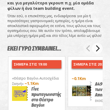
και
για
μεγαλύτερα
γκρου
π π.
χ
.
μία
ομάδα
φίλων
ή
ένα
team
building
event
.
Όταν εσύ, ο επισκέπτης μας, ενδιαφέρεσαι για μία ή
περισσότερες γαστρονομικές εμπειρίες, η ημέρα είναι
αποκλειστικά αφιερωμένη σε εσένα, τους φίλους και τους
αγαπημένους σου. Με αυτόν τον τρόπο, απολαμβάνουμε
μία υπέροχη ημέρα μαζί και στο τέλος λέμε αντίο ως φίλοι!
ΕΚΕΙ ΓΥΡΩ ΣΥΜΒΑΙΝΕΙ...
ΣΗΜΕΡΑ ΣΤΙΣ 19:00
ΣΗΜΕΡΑ ΣΤΙΣ 20:00
«Θέατρο Βαγόνι-Αυτοσχέδια
~0.1Km
~1.1Km
Α49-Ο 
Σκηνή»
Γίνε
των Επί
πρωταγωνιστής
Απολαύ
στο Θέατρο
ΕΚΘΕΣΕΙΣ
Βαγόνι