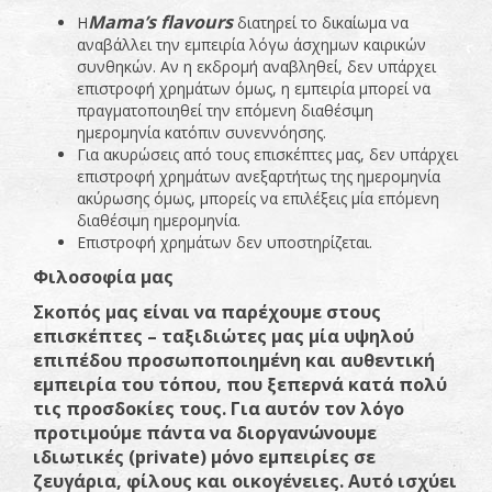
Mama
’
s
flavours
Η
διατηρεί το δικαίωμα να
αναβάλλει την εμπειρία λόγω άσχημων καιρικών
συνθηκών. Αν η εκδρομή αναβληθεί, δεν υπάρχει
επιστροφή χρημάτων όμως, η εμπειρία μπορεί να
πραγματοποιηθεί την επόμενη διαθέσιμη
ημερομηνία κατόπιν συνεννόησης.
Για ακυρώσεις από τους επισκέπτες μας, δεν υπάρχει
επιστροφή χρημάτων ανεξαρτήτως της ημερομηνία
ακύρωσης όμως, μπορείς να επιλέξεις μία επόμενη
διαθέσιμη ημερομηνία.
Επιστροφή χρημάτων δεν υποστηρίζεται.
Φιλοσοφία
μας
Σκο
π
ός
μας
είναι
να
π
αρέχουμε
στους
ε
π
ισκέ
π
τες
–
ταξιδιώτες
μας
μία
υψηλού
ε
π
ι
π
έδου
π
ροσω
π
ο
π
οιημένη
και
αυθεντική
εμ
π
ειρία
του
τό
π
ου
, π
ου
ξε
π
ερνά
κατά
π
ολύ
τις
π
ροσδοκίες
τους
.
Για
αυτόν
τον
λόγο
π
ροτιμούμε
π
άντα
να
διοργανώνουμε
ιδιωτικές
(
private
)
μόνο
εμ
π
ειρίες
σε
ζευγάρια
,
φίλους
και
οικογένειες
.
Αυτό
ισχύει