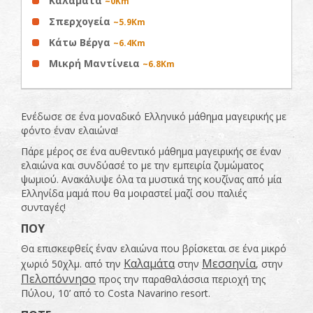
Καλαμάτα
~0Km
Σπερχογεία
~5.9Km
Κάτω Βέργα
~6.4Km
Μικρή Μαντίνεια
~6.8Km
Ενέδωσε σε ένα μοναδικό Ελληνικό μάθημα μαγειρικής με
φόντο έναν ελαιώνα!
Πάρε μέρος σε ένα αυθεντικό μάθημα μαγειρικής σε έναν
ελαιώνα και συνδύασέ το με την εμπειρία ζυμώματος
ψωμιού. Ανακάλυψε όλα τα μυστικά της κουζίνας από μία
Ελληνίδα μαμά που θα μοιραστεί μαζί σου παλιές
συνταγές!
ΠΟΥ
Θα επισκεφθείς έναν ελαιώνα που βρίσκεται σε ένα μικρό
Καλαμάτα
Μεσσηνία
χωριό 50χλμ. από την
στην
, στην
Πελοπόννησο
προς την παραθαλάσσια περιοχή της
Πύλου, 10’ από το Costa Navarino resort.