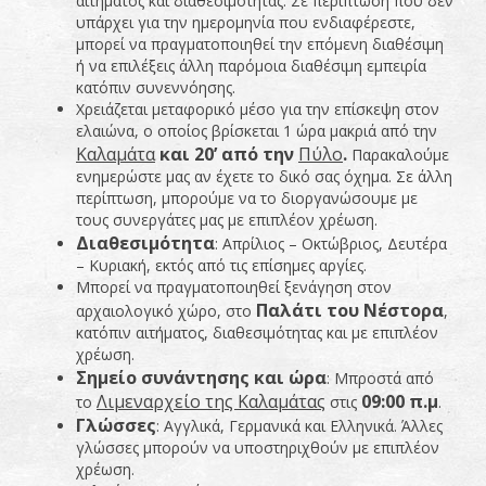
αιτήματος και διαθεσιμότητας. Σε περίπτωση που δεν
υπάρχει για την ημερομηνία που ενδιαφέρεστε,
μπορεί να πραγματοποιηθεί την επόμενη διαθέσιμη
ή να επιλέξεις άλλη παρόμοια διαθέσιμη εμπειρία
κατόπιν συνεννόησης.
Χρειάζεται μεταφορικό μέσο για την επίσκεψη στον
ελαιώνα, ο οποίος βρίσκεται 1 ώρα μακριά από την
Καλαμάτα
και 20’ από την
Πύλο
.
Παρακαλούμε
ενημερώστε μας αν έχετε το δικό σας όχημα. Σε άλλη
περίπτωση, μπορούμε να το διοργανώσουμε με
τους συνεργάτες μας με επιπλέον χρέωση.
Διαθεσιμότητα
: Απρίλιος – Οκτώβριος, Δευτέρα
– Κυριακή, εκτός από τις επίσημες αργίες.
Μπορεί να πραγματοποιηθεί ξενάγηση στον
Παλάτι του Νέστορα
αρχαιολογικό χώρο, στο
,
κατόπιν αιτήματος, διαθεσιμότητας και με επιπλέον
χρέωση.
Σημείο συνάντησης και ώρα
: Μπροστά από
Λιμεναρχείο της Καλαμάτας
09:00 π.μ
το
στις
.
Γλώσσες
: Αγγλικά, Γερμανικά και Ελληνικά. Άλλες
γλώσσες μπορούν να υποστηριχθούν με επιπλέον
χρέωση.