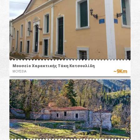
Μουσείο Χαρακτικής Τάκη Κατσουλίδη
~9Km
ΜΟΥΣΕΙΑ