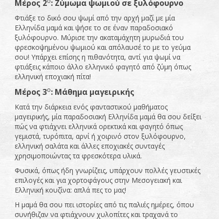
ο
Μέρος 2
: Ζύμωμα ψωμιού σε ξυλόφουρνο
Φτιάξε το δικό σου ψωμί από την αρχή μαζί με μία
Ελληνίδα μαμά και ψήσε το σε έναν παραδοσιακό
ξυλόφουρνο. Μύρισε την ακαταμάχητη μυρωδιά του
φρεσκοψημένου ψωμιού και απόλαυσέ το με το γεύμα
σου! Υπάρχει επίσης η πιθανότητα, αντί για ψωμί να
φτιάξεις κάποιο άλλο ελληνικό φαγητό από ζύμη όπως
ελληνική εποχιακή πίτα!
ο
Μέρος 3
: Μάθημα μαγειρικής
Κατά την διάρκεια ενός φανταστικού μαθήματος
μαγειρικής, μία παραδοσιακή Ελληνίδα μαμά θα σου δείξει
πώς να φτιάχνει ελληνικά ορεκτικά και φαγητό όπως
γεμιστά, τυρόπιτα, αρνί ή χοιρινό στον ξυλόφουρνο,
ελληνική σαλάτα και άλλες εποχιακές συνταγές
χρησιμοποιώντας τα φρεσκότερα υλικά.
Φυσικά, όπως ήδη γνωρίζεις, υπάρχουν πολλές γευστικές
επιλογές και για χορτοφάγους στην Μεσογειακή και
Ελληνική κουζίνα: απλά πες το μας!
Η μαμά θα σου πει ιστορίες από τις παλιές ημέρες, όπου
συνήθιζαν να φτιάχνουν χυλοπίτες και τραχανά το