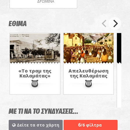
ΔΡΩΜΕΝΑ
ΕΘΙΜΑ
«Το τραμ της
Απελευθέρωση
Καλαμάτας»
της Καλαμάτας
π
α
στ
ΜΕ ΤΙ ΝΑ ΤΟ ΣΥΝΔΥΑΣΕΙΣ...
6
Δείτε τα στο χάρτη
/6 φίλτρα