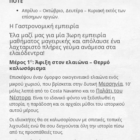
ΠΟΤΕ
Απρίλιο – Οκτώβριο, Δευτέρα – Κυριακή εκτός των
επίσημων αργιών.
Η Γαστρονομική εμπειρία
Έλα μαζί μας για μία 3ωρη εμπειρία
μαθήματος μαγειρικής και απόλαυσε ένα
λαχταριστό πλήρες γεύμα ανάμεσα στα
ελαιόδεντρα!
ο
Μέρος 1
: Άφιξη στον ελαιώνα – Θερμό
καλωσόρισμα
Επισκέψου έναν όμορφο οικογενειακό ελαιώνα ενός
Μεσσηνία
μικρού χωριού, που βρίσκεται στην δυτική
, 10’
Παλάτι του
μόλις λεπτά από το Costa Navarino και το
Νέστορα
. Είναι το ιδανικό φόντο να ξεδιπλωθεί η
ιστορία, η παράδοση και οι αρχαίοι μύθοι του ιστορικού
αυτού μέρους.
Οι ιδιοκτήτες θα σε καλωσορίσουν με σπιτικές, τοπικές
λιχουδιές ενώ θα σου διηγούνται όλη την ιστορία πίσω
από τις προσπάθειές τους.