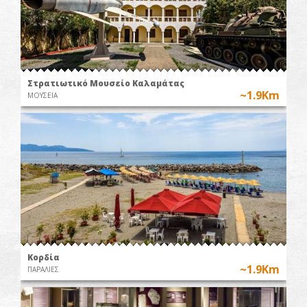
Στρατιωτικό Μουσείο Καλαμάτας
~1.9Km
ΜΟΥΣΕΙΑ
Κορδία
~1.9Km
ΠΑΡΑΛΙΕΣ