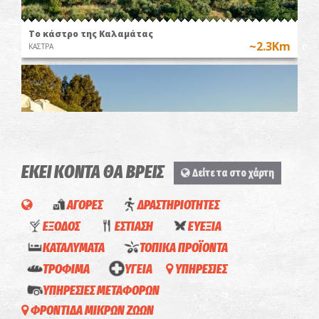
Το κάστρο της Καλαμάτας
~2.3Km
ΚΑΣΤΡΑ
ΕΚΕΙ ΚΟΝΤΑ ΘΑ ΒΡΕΙΣ
Δείτε τα στο χάρτη
ΑΓΟΡΕΣ
ΔΡΑΣΤΗΡΙΟΤΗΤΕΣ
Αλμυρός
ΕΞΟΔΟΣ
ΕΣΤΙΑΣΗ
ΕΥΕΞΙΑ
~5Km
ΠΑΡΑΛΙΕΣ
ΚΑΤΑΛΥΜΑΤΑ
ΤΟΠΙΚΑ ΠΡΟΪΟΝΤΑ
ΤΡΟΦΙΜΑ
ΥΓΕΙΑ
ΥΠΗΡΕΣΙΕΣ
Ευμάρεια-
ΥΠΗΡΕΣΙΕΣ ΜΕΤΑΦΟΡΩΝ
Απόλαυση
Αγορές
ΦΡΟΝΤΙΔΑ ΜΙΚΡΩΝ ΖΩΩΝ
(Καλαμάτα)
παντώς
Aposperite-