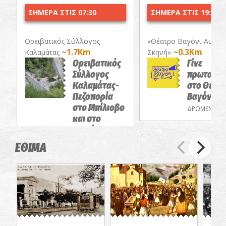
ΣΗΜΕΡΑ ΣΤΙΣ 07:30
ΣΗΜΕΡΑ ΣΤΙΣ 19:00
Ορειβατικός Σύλλογος
«Θέατρο Βαγόνι-Αυτοσ
~1.7Km
~0.3Km
Καλαμάτας
Σκηνή»
Ορειβατικός
Γίνε
Σύλλογος
πρωταγων
Καλαμάτας-
στο Θέατ
Πεζοπορία
Βαγόνι
στο Μπίλιοβο
ΔΡΩΜΕΝΑ
και στο
Φαράγγι του
Ριντόμου
ΕΘΙΜΑ
ΕΞΟΡΜΗΣΕΙΣ