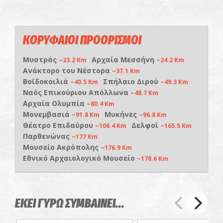
ΚΟΡΥΦΑΙΟΙ ΠΡΟΟΡΙΣΜΟΙ
Μυστράς
Αρχαία Μεσσήνη
~23.2 Km
~24.2 Km
Ανάκτορο του Νέστορα
~37.1 Km
Βοϊδοκοιλιά
Σπήλαιο Διρού
~40.5 Km
~49.3 Km
Ναός Επικούριου Απόλλωνα
~48.7 Km
Αρχαία Ολυμπία
~80.4 Km
Μονεμβασιά
Μυκήνες
~91.8 Km
~96.8 Km
Θέατρο Επιδαύρου
Δελφοί
~106.4 Km
~165.5 Km
Παρθενώνας
~177 Km
Μουσείο Ακρόπολης
~176.9 Km
Εθνικό Αρχαιολογικό Μουσείο
~178.6 Km
ΕΚΕΙ ΓΥΡΩ ΣΥΜΒΑΙΝΕΙ...