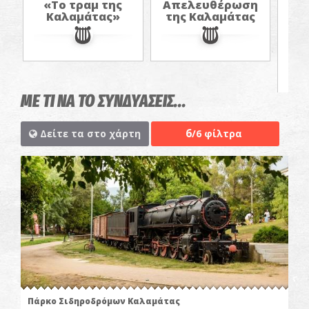
«Το τραμ της
Απελευθέρωση
«Η
Καλαμάτας»
της Καλαμάτας
Α
στ
έν
ΜΕ ΤΙ ΝΑ ΤΟ ΣΥΝΔΥΑΣΕΙΣ...
6
Δείτε τα στο χάρτη
/6 φίλτρα
Πάρκο Σιδηροδρόμων Καλαμάτας