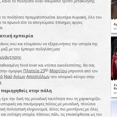
, κάνει το ποδήλατο έναν θαυμάσιο τρόπο μετακίνησης.
ε το ποδήλατο πραγματοποιείται Δευτέρα-Κυριακή, όλο τον
ε τα πρωινά είτε τα απογεύματα. Επίσημες αργίες
Α
ι.
ΜΟ
ατική
εμ
π
ειρία
άνος σου και ετοιμάσου να εξερευνήσεις την ιστορία της
 μαζί με τον έμπειρο ποδηλάτη μας!
υνάντησης
παθιασμένη food lover και ντόπια οικοδεσπότης, θα σας
ης
Πλατεία
23
Μαρτίου
 στην όμορφη
μπροστά από τον
νό
Ναό
Αγίων
Α
π
οστόλων
στο Ιστορικό κέντρο στην
α
.
Σ
Κ
π
εριηγηθείς
στην
π
όλη
ΜΟ
έχει την δική της μοναδική ταυτότητα που τη χαρακτηρίζει.
ιστορικές και πανέμορφες πόλεις με μοναδική, πλούσια
ική πολιτιστική κληρονομιά, άλλες πιο μοντέρνες με όλες
ς και νεότερη ιστορία. Κάποιες πάλι, τις επισκέφθεσαι ως τον