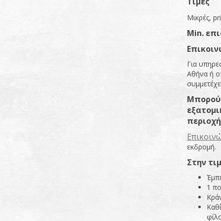
Τιμές
Μικρές, pr
Min
.
επι
Ε
π
ικοιν
Για υπηρε
Αθήνα ή ο
συμμετέχει
Μ
π
ορού
εξατομι
π
εριοχή
Ε
π
ικοιν
εκδρομή.
Στην
τι
Έμπε
1 πο
Κρά
Καθί
φίλ