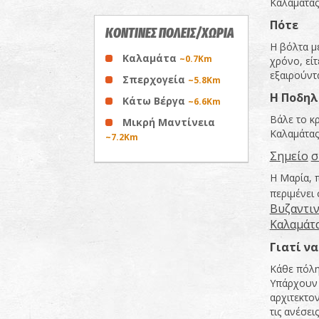
Καλαμάτας
Πότε
ΚΟΝΤΙΝΕΣ ΠΟΛΕΙΣ/ΧΩΡΙΑ
Η βόλτα μ
Καλαμάτα
~0.7Km
χρόνο, είτ
εξαιρούντα
Σπερχογεία
~5.8Km
Η
Ποδηλ
Κάτω Βέργα
~6.6Km
Βάλε το κρ
Μικρή Μαντίνεια
Καλαμάτας
~7.2Km
Σημείο
σ
Η Μαρία, 
περιμένει
Βυζαντι
Καλαμάτ
Γιατί
να
Κάθε πόλη 
Υπάρχουν 
αρχιτεκτον
τις ανέσει