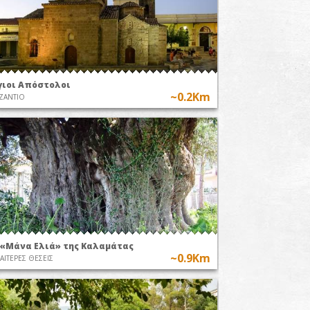
γιοι Απόστολοι
~0.2Km
ΖΑΝΤΙΟ
 «Μάνα Ελιά» της Καλαμάτας
~0.9Km
ΙΑΙΤΕΡΕΣ ΘΕΣΕΙΣ