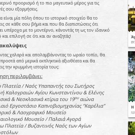
μερινό προορισμό ή το πιο μαγευτικό μέρος για τις
νές σου εξορμήσεις.
 είναι μία πόλη όπου το ιστορικό στοιχείο θα το
ις σε κάθε σου βήμα και που θα διαπιστώσεις ότι
ι υπέροχα με το μοντέρνο, κάνοντάς τη ως τον ιδανικό
και επιλογή σε ότι και αν αναζητάς!
Ά
ΒΥ
ακαλύψεις
τας χαλαρά και απολαμβάνοντας το ωραίο τοπίο, θα
μπροστά από μερικά εκπληκτικά αξιοθέατα και θα
ις την κρυμμένη ιστορία τους:
γηση
π
εριλαμβάνει
:
ω
Πλατεία
/
Ναός
Υ
π
α
π
αντής
του
Σωτήρος
νή
Καλογραιών
Αγίου
Κωνσταντίνου
&
Ελένης
ου
σικά
&
Νεοκλασικά
κτίρια
του
19
αιώνα
αιό
Εργοστάσιο
Κα
π
νοβιομηχανίας
‘’
Καρέλια
’’
Η
ορικό
&
Λαογραφικό
Μουσείο
ΙΔ
αιολογικό
Μουσείο
/
Παλαιά
Αγορά
τω
Πλατεία
/
Βυζαντινός
Ναός
των
Αγίων
οστόλων