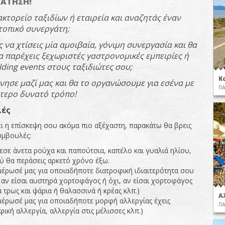
ΡΑΤΗΣΗ!
ακτορείο
ταξιδίων
ή
εταιρεία
και
αναζητάς
έναν
το
π
ικό
συνεργάτη
;
ς
να
χτίσεις
μία
αμοιβαία
,
γόνιμη
συνεργασία
και
θα
α
π
αρέχεις
ξεχωριστές
γαστρονομικές
εμ
π
ειρίες
ή
lding
events
στους
ταξιδιώτες
σου
;
Κ
ώνησε
μαζί
μας
και
θα
το
οργανώσουμε
για
εσένα
με
ΠΑ
τερο
δυνατό
τρό
π
ο
!
λές
ει η επίσκεψη σου ακόμα πιο αξέχαστη, παρακάτω θα βρεις
υμβουλές:
σε άνετα ρούχα και παπούτσια, καπέλο και γυαλιά ηλίου,
 θα περάσεις αρκετό χρόνο έξω.
έρωσέ μας για οποιαδήποτε διατροφική ιδιαιτερότητα σου
. αν είσαι αυστηρά χορτοφάγος ή όχι, αν είσαι χορτοφάγος
 τρως και ψάρια ή θαλασσινά ή κρέας κλπ.)
Α
έρωσέ μας για οποιαδήποτε μορφή αλλεργίας έχεις
ΠΑ
φική αλλεργία, αλλεργία στις μέλισσες κλπ.)