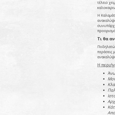
τέλειο χει
καλοκαιρι
Η Καλαμάτα
ανακαλύψε
συνυπάρχε
προορισμό 
Τι
θα
αν
Ποδηλατών
περάσεις 
ανακαλύψε
Η
π
εριή
Άν
Μο
Κλα
Παλ
Ιστ
Αρχ
Κά
Α
π