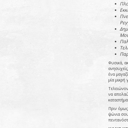
Πλα
Εκκ
Πνε
Ρεγ
Δημ
Μου
Παλ
Τελ
Παρ
Φυσικά, ακ
ανησυχείς
ένα μαγαζί
μία μικρή
Τελειώνον
να απολαύ
καταστήματ
Πριν όμως 
ψώνια σου
πεντανόστ