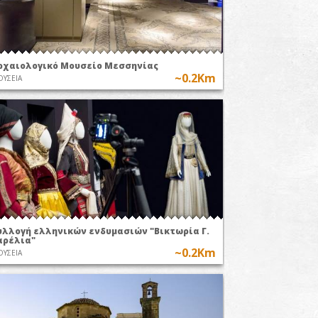
ρχαιολογικό Μουσείο Μεσσηνίας
~0.2Km
ΥΣΕΙΑ
υλλογή ελληνικών ενδυμασιών "Βικτωρία Γ.
αρέλια"
~0.2Km
ΥΣΕΙΑ