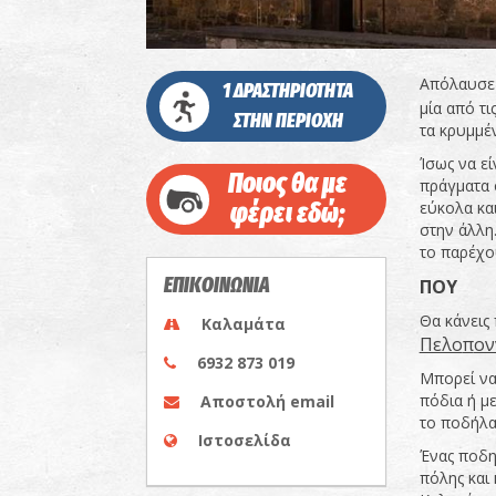
Απόλαυσε 
1 ΔΡΑΣΤΗΡΙΟΤΗΤΑ
μία από τι
ΣΤΗΝ ΠΕΡΙΟΧΗ
τα κρυμμέν
Ίσως να εί
Ποιος θα με
πράγματα 
φέρει εδώ;
εύκολα κα
στην άλλη
το παρέχου
ΕΠΙΚΟΙΝΩΝΙΑ
ΠΟΥ
Θα κάνεις 
Καλαμάτα
Πελο
π
ον
6932 873 019
Μπορεί να 
πόδια ή με
Αποστολή email
το ποδήλα
Ιστοσελίδα
Ένας ποδη
πόλης και