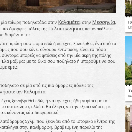
Καλαμάτα
Μεσσηνία
μία τρίωρη ποδηλατάδα στην
, στην
,
Ι
Πελο
π
οννήσου
ΜΟ
ς πιο όμορφες πόλεις της
, και ανακάλυψε
α διαμάντια της.
ναι η πρώτη σου φορά εδώ ή να έχεις ξαναέρθει, ένα από τα
όμως που σου κάνει σίγουρα εντύπωση, είναι το πόσο
ι σύντομα μπορείς να φτάσεις από την μία άκρη της πόλης
. Έλα μαζί μας με το δικό σου ποδήλατο ή μπορούμε να σου
με εμείς.
ποδήλατο σε μία από τις πιο όμορφες πόλεις της
Τ
νήσου
Καλαμάτα
: την
.
ΚΑ
έχεις ξαναβρεθεί εδώ, ή να την έχεις ήδη γυρίσει με τα
 το αυτοκίνητο, αλλά τι θα έλεγες να την εξερευνήσεις με
το, κάνοντας κάτι διαφορετικό;
λατόδρομος 5χλμ. που ξεκινάει από το ιστορικό κέντρο της
 καταλήγει στην πανέμορφη, βραβευμένη παραλία της