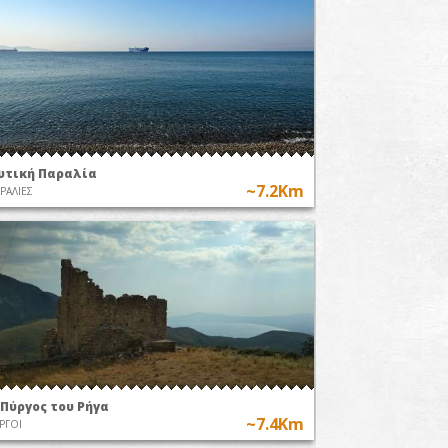
υτική Παραλία
~7.2Km
ΡΑΛΙΕΣ
 Πύργος του Ρήγα
~7.4Km
ΡΓΟΙ