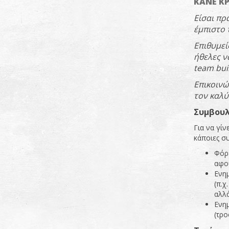
ΚΑΝΕ Κ
Είσαι
π
ρ
έμ
π
ιστο
Ε
π
ιθυμεί
ήθελες
ν
team
bui
Ε
π
ικοιν
τον
καλύ
Συμβου
Για να γίν
κάποιες σ
Φόρε
αφού
Ενημ
(π.χ
αλλά
Ενημ
(τρο