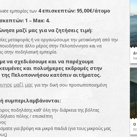
4
επισκεπτών
:
95,00€/
άτομο
ivate εμπειρίες των
σκεπτών: 1 –
Max
: 4.
ώνησε
μαζί
μας
για
να
ζητήσεις
τιμή
:
σίες μεταφοράς ή να οργανώσουμε την μετακίνησή από την
ποιοδήποτε άλλο μέρος στην Πελοπόννησο και να
ς στην ποδηλατική εμπειρία.
Δ
ΠΑ
με
να
σχεδιάσουμε
και
να
π
αρέχουμε
κευμένες
και
π
ολυήμερες
εκδρομές
στην
της
Πελο
π
οννήσου
κατό
π
ιν
αιτήματος
.
ώνησε
μαζί
μας
για την δική σου προσωποποιημένη
μή
συμ
π
εριλαμβάν
ον
ται
:
ιρος ποδηλάτης καθ’ όλη την διάρκεια της βόλτας
δήλατο πόλης / επισκέπτη
νος
O
σματα για βρέφη και μικρά παιδιά (για τους μικρούς μας
ΠΥ
ους)