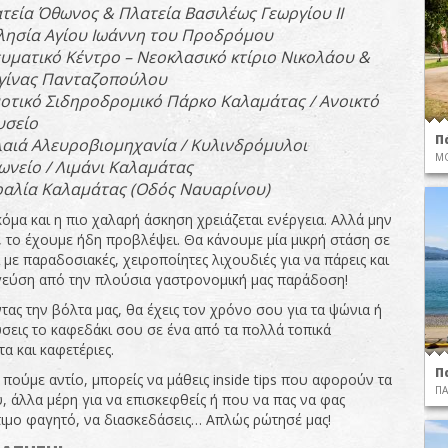
τεία
Όθωνος
&
Πλατεία
Βασιλέως
Γεωργίου
ΙΙ
λησία
Αγίου
Ιωάννη
του
Προδρόμου
υματικό
Κέντρο
–
Νεοκλασικό
κτίριο
Νικολάου
&
γίνας
Πανταζο
π
ούλου
οτικό
Σιδηροδρομικό
Πάρκο
Καλαμάτας
/
Ανοικτό
σείο
Π
αιά
Αλευροβιομηχανία
/
Κυλινδρόμυλοι
ΜΟ
ωνείο
/
Λιμάνι
Καλαμάτας
αλία
Καλαμάτας
(
Οδός
Ναυαρίνου
)
όμα και η πιο χαλαρή άσκηση χρειάζεται ενέργεια. Αλλά μην
, το έχουμε ήδη προβλέψει. Θα κάνουμε μία μικρή στάση σε
 με παραδοσιακές, χειροποίητες λιχουδιές για να πάρεις και
 γεύση από την πλούσια γαστρονομική μας παράδοση!
τας την βόλτα μας, θα έχεις τον χρόνο σου για τα ψώνια ή
σεις το καφεδάκι σου σε ένα από τα πολλά τοπικά
α και καφετέριες.
Π
πούμε αντίο, μπορείς να μάθεις inside tips που αφορούν τα
ΠΑ
, άλλα μέρη για να επισκεφθείς ή που να πας να φας
ιμο φαγητό, να διασκεδάσεις… Απλώς ρώτησέ μας!