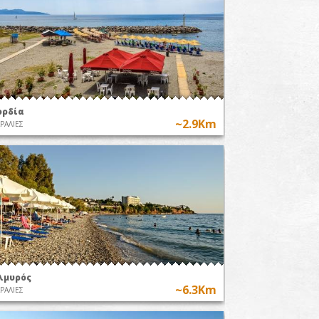
ορδία
~2.9Km
ΡΑΛΙΕΣ
λμυρός
~6.3Km
ΡΑΛΙΕΣ