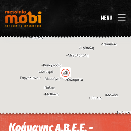
MENU
Η εικόνα ενδέχεται να υπόκειται σε πνευματικά δικαιώματα
Όροι
Κούμανης Α.Β.Ε.Ε. -