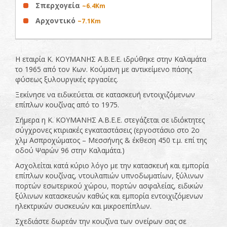
Σπερχογεία
~6.4Km
Αρχοντικό
~7.1Km
Η εταιρία Κ. ΚΟΥΜΑΝΗΣ Α.Β.Ε.Ε. ιδρύθηκε στην Καλαμάτα
το 1965 από τον Κων. Κούμανη με αντικείμενο πάσης
φύσεως ξυλουργικές εργασίες.
Ξεκίνησε να ειδικεύεται σε κατασκευή εντοιχιζόμενων
επίπλων κουζίνας από το 1975.
Σήμερα η Κ. ΚΟΥΜΑΝΗΣ Α.Β.Ε.Ε. στεγάζεται σε ιδιόκτητες
σύγχρονες κτιριακές εγκαταστάσεις (εργοστάσιο στο 2ο
χλμ Ασπροχώματος – Μεσσήνης & έκθεση 450 τ.μ. επί της
οδού Ψαρών 96 στην Καλαμάτα.)
Ασχολείται κατά κύριο λόγο με την κατασκευή και εμπορία
επίπλων κουζίνας, ντουλαπιών υπνοδωματίων, ξύλινων
πορτών εσωτερικού χώρου, πορτών ασφαλείας, ειδικών
ξύλινων κατασκευών καθώς και εμπορία εντοιχιζόμενων
ηλεκτρικών συσκευών και μικροεπίπλων.
Σχεδιάστε δωρεάν την κουζίνα των ονείρων σας σε