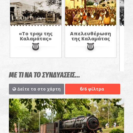
«Το τραμ της
Απελευθέρωση
«Η
Καλαμάτας»
της Καλαμάτας
Α
στ
έν
ΜΕ ΤΙ ΝΑ ΤΟ ΣΥΝΔΥΑΣΕΙΣ...
6
Δείτε τα στο χάρτη
/6 φίλτρα