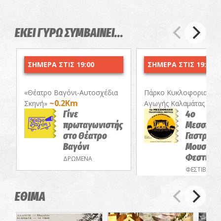
ΕΚΕΙ ΓΥΡΩ ΣΥΜΒΑΙΝΕΙ...
ΣΗΜΕΡΑ ΣΤΙΣ 19:00
ΣΗΜΕΡΑ ΣΤΙΣ 19:30
«Θέατρο Βαγόνι-Αυτοσχέδια
Πάρκο Κυκλοφοριακής
~0.2Km
~1.
Σκηνή»
Αγωγής Καλαμάτας
Γίνε
4ο
πρωταγωνιστής
Μεσσηνι
στο Θέατρο
Γαστρονο
Βαγόνι
Μουσικό
Φεστιβά
ΔΡΩΜΕΝΑ
ΦΕΣΤΙΒΑΛ
ΕΘΙΜΑ