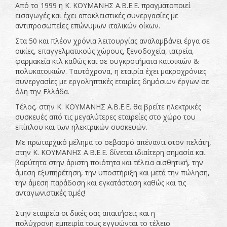
Από το 1999 η Κ. ΚΟΥΜΑΝΗΣ Α.Β.Ε.Ε. πραγματοποιεί
εισαγωγές και έχει αποκλειστικές συνεργασίες με
αντιπροσωπείες επώνυμων ιταλικών οίκων.
Στα 50 και πλέον χρόνια λειτουργίας αναλαμβάνει έργα σε
οικίες, επαγγελματικούς χώρους, ξενοδοχεία, ιατρεία,
φαρμακεία κτλ καθώς και σε συγκροτήματα κατοικιών &
πολυκατοικιών. Ταυτόχρονα, η εταιρία έχει μακροχρόνιες
συνεργασίες με εργοληπτικές εταιρίες δημόσιων έργων σε
όλη την Ελλάδα.
Τέλος, στην Κ. ΚΟΥΜΑΝΗΣ Α.Β.Ε.Ε. θα βρείτε ηλεκτρικές
συσκευές από τις μεγαλύτερες εταιρείες στο χώρο του
επίπλου και των ηλεκτρικών συσκευών.
Με πρωταρχικό μέλημα το σεβασμό απέναντι στον πελάτη,
στην Κ. ΚΟΥΜΑΝΗΣ Α.Β.Ε.Ε. δίνεται ιδιαίτερη σημασία και
βαρύτητα στην άριστη ποιότητα και τέλεια αισθητική, την
άμεση εξυπηρέτηση, την υποστήριξη και μετά την πώληση,
την άμεση παράδοση και εγκατάσταση καθώς και τις
ανταγωνιστικές τιμές!
Στην εταιρεία οι δικές σας απαιτήσεις και η
πολύχρονη εμπειρία τους εγγυώνται το τέλειο