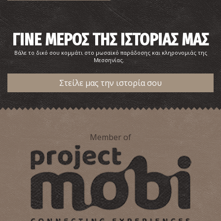
~1.2Km
ΦΑΡΜΑΚΕΙΑ
ΓΙΝΕ ΜΕΡΟΣ ΤΗΣ ΙΣΤΟΡΙΑΣ ΜΑΣ
Βάλε το δικό σου κομμάτι στο μωσαϊκό παράδοσης και κληρονομιάς της
Μεσσηνίας.
Στείλε μας την ιστορία σου
Φαρμακείο Μπαλτουμά - Καλαμάτα
~1.2Km
ΦΑΡΜΑΚΕΙΑ
Member of