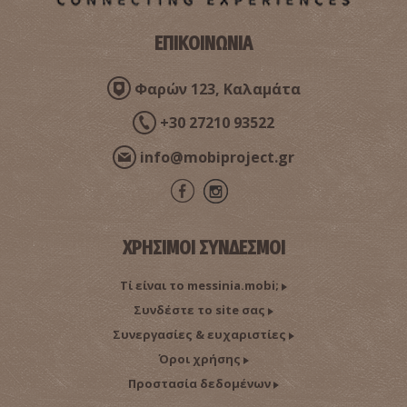
ΕΠΙΚΟΙΝΩΝΙΑ
Φαρμακείο Παπανικολάου - Καλαμάτα
~1.2Km
ΦΑΡΜΑΚΕΙΑ
Φαρών 123, Καλαμάτα
+30 27210 93522
info@mobiproject.gr
ΧΡΗΣΙΜΟΙ ΣΥΝΔΕΣΜΟΙ
Φαρμακείο Πετροπουλέα - Καλαμάτα
Τί είναι το messinia.mobi;
~1.2Km
ΦΑΡΜΑΚΕΙΑ
Συνδέστε το site σας
Συνεργασίες & ευχαριστίες
Όροι χρήσης
Προστασία δεδομένων