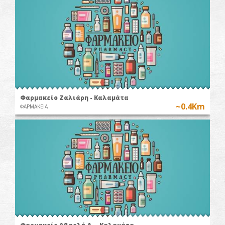
Φαρμακείο Ζαλιάρη - Καλαμάτα
~0.4Km
ΦΑΡΜΑΚΕΙΑ