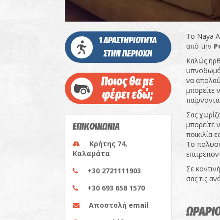
To Naya A
1 ΔΡΑΣΤΗΡΙΟΤΗΤΑ
από την
P
ΣΤΗΝ ΠΕΡΙΟΧΗ
Καλώς ήρθ
υπνοδωμάτ
Ποιος θα με
να απολαύ
μπορείτε 
φέρει εδώ;
παίρνοντας
Σας χωρίζ
μπορείτε ν
ΕΠΙΚΟΙΝΩΝΙΑ
ποικιλία ε
Κρήτης 74,
Το πολυσύ
Καλαμάτα
επιτρέποντ
Σε κοντινή
+30 2721111903
σας τις αν
+30 693 658 1570
Αποστολή email
ΩΡΑΡΙΟ