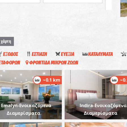
Κ
 χάρτη
ΠΑ
ΕΞΟΔΟΣ
ΕΣΤΙΑΣΗ
ΕΥΕΞΙΑ
ΚΑΤΑΛΥΜΑΤΑ
ΜΕΤΑΦΟΡΩΝ
ΦΡΟΝΤΙΔΑ ΜΙΚΡΩΝ ΖΩΩΝ
~0.1 km
~0
Α
Emalyn-Ενοικαζόμενα
Indira-Ενοικαζόμενα
ΠΑ
Διαμερίσματα
Διαμερίσματα