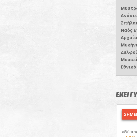
Μυστρ
Ανάκτ
Σπήλαι
Ναός 
Αρχαί
Μυκήν
Δελφο
Μουσε
Εθνικό
ΕΚΕΙ Γ
ΣΗΜΕΡ
«Θέατρ