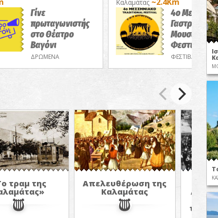
m
~2.4Km
Καλαμάτας
Γίνε
4ο Μεσσηνι
πρωταγωνιστής
Γαστρονομι
στο Θέατρο
Μουσικό
Βαγόνι
Φεστιβάλ
Ι
ΔΡΩΜΕΝΑ
ΦΕΣΤΙΒΑΛ
Κ
ΜΟ
Τ
ΚΑ
ο τραμ της
Απελευθέρωση της
«Η 
αλαμάτας»
Καλαμάτας
Ανθεσ
Καλ
ταξίδι