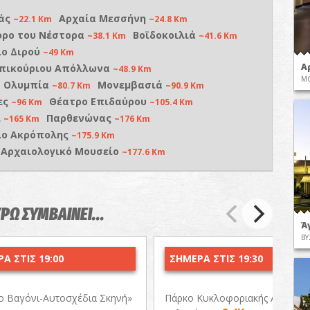
άς
Αρχαία Μεσσήνη
~22.1 Km
~24.8 Km
ορο του Νέστορα
Βοϊδοκοιλιά
~38.1 Km
~41.6 Km
ο Διρού
~49 Km
Α
Επικούριου Απόλλωνα
~48.9 Km
ΜΟ
α Ολυμπία
Μονεμβασιά
~80.7 Km
~90.9 Km
ες
Θέατρο Επιδαύρου
~96 Km
~105.4 Km
ί
Παρθενώνας
~165 Km
~176 Km
ίο Ακρόπολης
~175.9 Km
 Αρχαιολογικό Μουσείο
~177.6 Km
ΥΡΩ ΣΥΜΒΑΙΝΕΙ...
Ά
ΒΥ
Α ΣΤΙΣ 19:00
ΣΗΜΕΡΑ ΣΤΙΣ 19:30
ο Βαγόνι-Αυτοσχέδια Σκηνή»
Πάρκο Κυκλοφοριακής Αγωγής