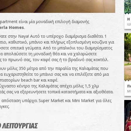
Η
partment είναι μία μοναδική επιλογή διαμονής
ΙΔ
erla Homes
.
ατε στην Naya! Αυτό το υπέροχο διαμέρισμα διαθέτει 1
ιο, καθιστικό, μπάνιο και πλήρως εξοπλισμένη κουζίνα για
σετε σπιτικά γεύματα. Από το μπαλκόνι του διαμερίσματος
να απολαύσετε τη μοναδική θέα και να χαλαρώσετε
 το πρωινό σας, τον καφέ σας ή το βραδινό σας κοκτέιλ.
ουν μόλις 350 μέτρα από την παραλία της Καλαμάτας που
α ευχαριστηθείτε το μπάνιο σας και να επιλέξετε από μια
στιατορίων beach bar και καφέ.
χναστο κέντρο της Καλαμάτας απέχει μόλις 1,5 χλμ
Π
άς σας να εξερευνήσετε τοπικά καταστήματα και αξιοθέατα.
ΜΟ
 απόσταση υπάρχει Super Market και Mini Market για όλες
άγκες.
 ΛΕΙΤΟΥΡΓΙΑΣ