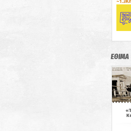
~1.3K
ΕΘΙΜΑ
«Τ
Κ