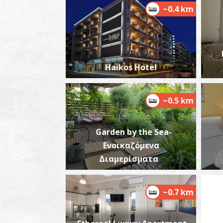
~0.4 km
Haikos Hotel
~0.5 km
Garden by the Sea-
Ενοικαζόμενα
Διαμερίσματα
~0.7 km