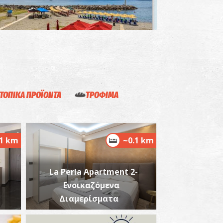
ορδία
~3Km
ΡΑΛΙΕΣ
ΤΟΠΙΚΑ ΠΡΟΪΟΝΤΑ
ΤΡΟΦΙΜΑ
.1 km
~0.1 km
La Perla Apartment 2-
λμυρός
Ενοικαζόμενα
~4.5Km
ΡΑΛΙΕΣ
Διαμερίσματα