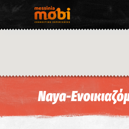
Naya-Ενοικιαζό