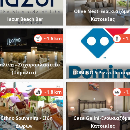
Olive Nest-Ενοικιαζόμε
lazur Beach Bar
Κατοικίες
~1.6 km
~1
Π
ΠΑ
αλίνα - Ζαχαροπλαστείο
(Παραλία)
DOMINO'S Pizza-Πιτσαρ
~1.8 km
~1
O
ΠΥ
Ethno Souvenirs - Είδη
Casa Galini-Ενοικιαζόμ
Δώρων
Κατοικίες