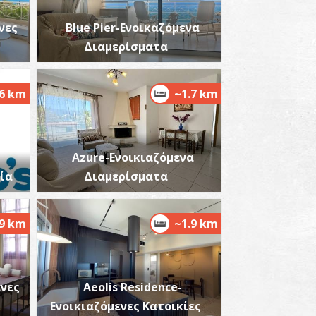
νες
Blue Pier-Ενοικαζόμενα
Διαμερίσματα
.6 km
~1.7 km
αραλία Μικρής Μαντίνειας
~4.9Km
ΡΑΛΙΕΣ
Azure-Ενοικιαζόμενα
ία
Διαμερίσματα
.9 km
~1.9 km
 Πύργος του Ρήγα
~6Km
ΡΓΟΙ
ενες
Aeolis Residence-
Ενοικιαζόμενες Κατοικίες