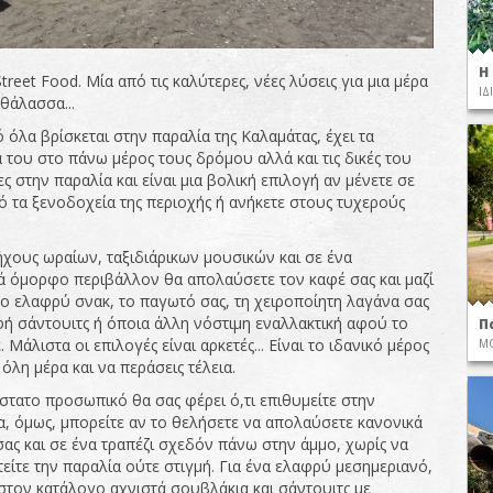
Η
treet Food. Μία από τις καλύτερες, νέες λύσεις για μια μέρα
ΙΔ
θάλασσα...
όλα βρίσκεται στην παραλία της Καλαμάτας, έχει τα
 του στο πάνω μέρος τους δρόμου αλλά και τις δικές του
 στην παραλία και είναι μια βολική επιλογή αν μένετε σε
ό τα ξενοδοχεία της περιοχής ή ανήκετε στους τυχερούς
ήχους ωραίων, ταξιδιάρικων μουσικών και σε ένα
ά όμορφο περιβάλλον θα απολαύσετε τον καφέ σας και μαζί
το ελαφρύ σνακ, το παγωτό σας, τη χειροποίητη λαγάνα σας
φή σάντουιτς ή όποια άλλη νόστιμη εναλλακτική αφού το
Π
. Μάλιστα οι επιλογές είναι αρκετές... Είναι το ιδανικό μέρος
ΜΟ
 όλη μέρα και να περάσεις τέλεια.
στατο προσωπικό θα σας φέρει ό,τι επιθυμείτε στην
, όμως, μπορείτε αν το θελήσετε να απολαύσετε κανονικά
 σας και σε ένα τραπέζι σχεδόν πάνω στην άμμο, χωρίς να
είτε την παραλία ούτε στιγμή. Για ένα ελαφρύ μεσημεριανό,
 στον κατάλογο αχνιστά σουβλάκια και σάντουιτς με