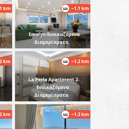
.1 km
~1.1 km
Emalyn-Ενοικαζόμενα
λμυρός
~3.3Km
Διαμερίσματα
ΡΑΛΙΕΣ
.2 km
~1.2 km
La Perla Apartment 2-
Ενοικαζόμενα
Διαμερίσματα
ορδία
~4.1Km
ΡΑΛΙΕΣ
.2 km
~1.3 km