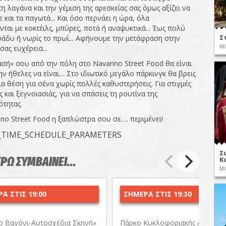
η λαγάνα και την γέμιση της αρεσκείας σας όμως αξίζει να
 και τα παγωτά... Και όσο περνάει η ώρα, όλα
αι με κοκτέιλς, μπύρες, ποτά ή αναψυκτικά... Έως πολύ
ράδυ ή νωρίς το πρωί... Αφήνουμε την μετάφραση στην
Σ
ΜΟ
σας ευχέρεια...
σή» σου από την πόλη στο Navarino Street Food θα είναι
ν ήθελες να είναι… Στο ιδιωτικό μεγάλο πάρκινγκ θα βρεις
α θέση για σένα χωρίς πολλές καθυστερήσεις. Για στιγμές
και ξεγνοιασιάς, για να σπάσεις τη ρουτίνα της
ότητας.
ino Street Food η ξαπλώστρα σου σε…. περιμένει!
_TIME_SCHEDULE_PARAMETERS
Σ
ΥΡΩ ΣΥΜΒΑΙΝΕΙ...
Κ
ΜΟ
Α ΣΤΙΣ 19:00
ΣΗΜΕΡΑ ΣΤΙΣ 19:30
ο Βαγόνι-Αυτοσχέδια Σκηνή»
Πάρκο Κυκλοφοριακής Αγωγής