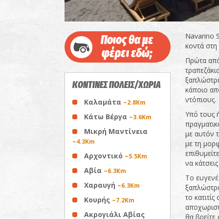
Navarino S
Ποιος θα με
κοντά στη 
φέρει εδώ;
Πρώτα από 
τραπεζάκια
ξαπλώστρες
ΚΟΝΤΙΝΕΣ ΠΟΛΕΙΣ/ΧΩΡΙΑ
κάποιο απ
ντόπιους.
Καλαμάτα
~2.8Km
Υπό τους 
Κάτω Βέργα
~3.6Km
πραγματικ
Μικρή Μαντίνεια
με αυτόν 
~4.3Km
με τη μορ
επιθυμείτε
Αρχοντικό
~5.5Km
να κάτσεις
Αβία
~6.3Km
Το ευγενέ
Χαραυγή
~6.3Km
ξαπλώστρα
το κατιτίς
Κουρής
~7.2Km
αποχωριστ
Ακρογιάλι Αβίας
θα βρείτε