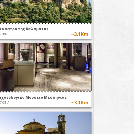
~2.3Km
Α49-Ο Κήπος
ακό
των Επίγειων
κό/
Απολαύσεων
ΕΚΘΕΣΕΙΣ
ο κάστρο της Καλαμάτας
~3.1Km
ΣΤΡΑ
ρχαιολογικό Μουσείο Μεσσηνίας
~3.1Km
ΥΣΕΙΑ
γιορτή των
Το έθιμο
τηρίων στην
πετάγματος των
αμάτα, ένα
αερόστατων στη
 στον χρόνο»
Μεσσηνία