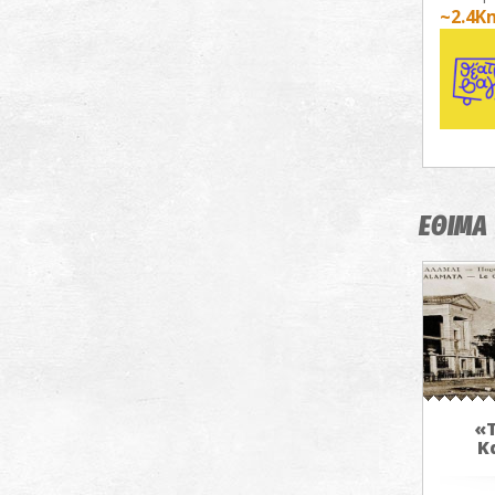
~2.4K
ΕΘΙΜΑ
«Τ
Κ