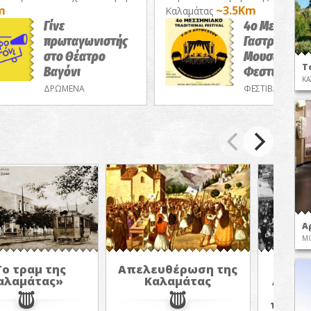
m
~3.5Km
Καλαμάτας
Γίνε
4ο Μεσσηνι
πρωταγωνιστής
Γαστρονομι
στο Θέατρο
Μουσικό
Τ
Βαγόνι
Φεστιβάλ
ΚΑ
ΔΡΩΜΕΝΑ
ΦΕΣΤΙΒΑΛ
Α
ΜΟ
ο τραμ της
Απελευθέρωση της
«Η 
αλαμάτας»
Καλαμάτας
Ανθεσ
Καλ
ταξίδι