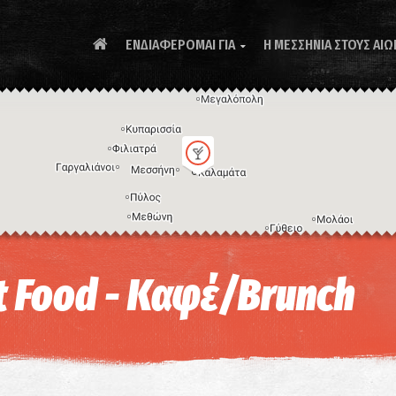
ΕΝΔΙΑΦΕΡΟΜΑΙ ΓΙΑ
Η ΜΕΣΣΗΝΙΑ ΣΤΟΥΣ ΑΙΩ

Συ
t Food - Καφέ/Brunch