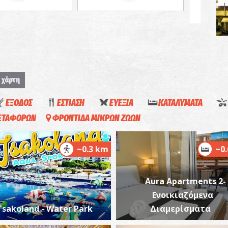
Ά
ΒΥ
 χάρτη
ΕΞΟΔΟΣ
ΕΣΤΙΑΣΗ
ΕΥΕΞΙΑ
ΚΑΤΑΛΥΜΑΤΑ
ΜΕΤΑΦΟΡΩΝ
ΦΡΟΝΤΙΔΑ ΜΙΚΡΩΝ ΖΩΩΝ
~0.3 km
~0
Ι
Κ
Aura Apartments 2-
ΜΟ
Ενοικιαζόμενα
Tsakoland - Water Park
Διαμερίσματα