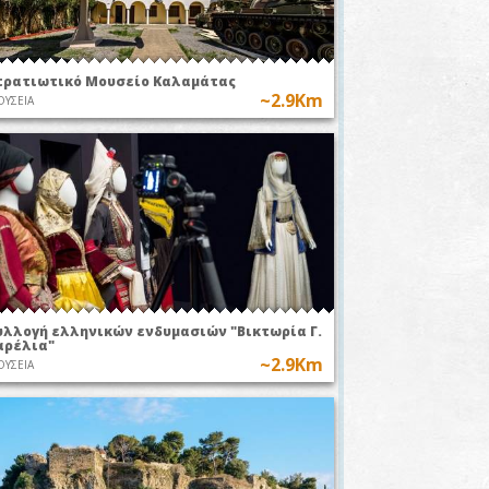
τρατιωτικό Μουσείο Καλαμάτας
~2.9Km
ΥΣΕΙΑ
υλλογή ελληνικών ενδυμασιών "Βικτωρία Γ.
αρέλια"
~2.9Km
ΥΣΕΙΑ
ΣΗΜΕΡΑ ΣΤΙΣ 20:00
ΑΥΡΙΟ ΣΤΙΣ
~2.8Km
Ορειβατικός