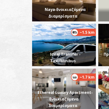
Naya-Ενοικιαζόμενα
Διαμερίσματα
~1.5 km
Ideal Transfer -
Πρ
Taxi/Minibus
~1.7 km
Ethereal Luxury Apartment-
Ενοικιαζόμενα
Διαμερίσματα