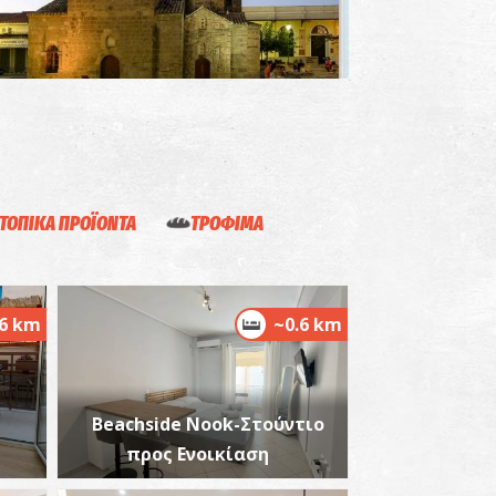
γιοι Απόστολοι
~3.1Km
ΖΑΝΤΙΟ
ΤΟΠΙΚΑ ΠΡΟΪΟΝΤΑ
ΤΡΟΦΙΜΑ
.6 km
~0.6 km
στορικό και Λαογραφικό Μουσείο
αλαμάτας
~3.1Km
ΥΣΕΙΑ
Beachside Nook-Στούντιο
προς Ενοικίαση