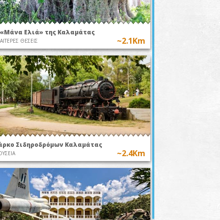
 «Μάνα Ελιά» της Καλαμάτας
~2.1Km
ΙΑΙΤΕΡΕΣ ΘΕΣΕΙΣ
άρκο Σιδηροδρόμων Καλαμάτας
~2.4Km
ΥΣΕΙΑ