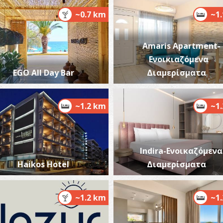
~0.7 km
~1
Amaris Apartment-
Ενοικιαζόμενα
Α
EGO All Day Bar
Διαμερίσματα
ΠΑ
~1.2 km
~1
Indira-Ενοικαζόμενα
Haikos Hotel
Διαμερίσματα
Κ
ΠΑ
~1.2 km
~1