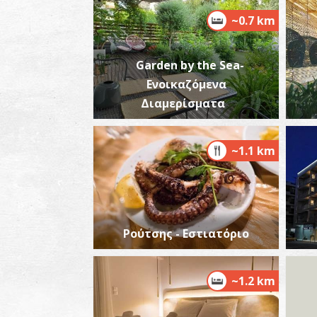
~0.7 km
Garden by the Sea-
Ενοικαζόμενα
Διαμερίσματα
~1.1 km
Ρούτσης - Εστιατόριο
~1.2 km