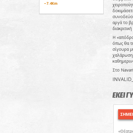
~7.4Km
χειροποίητ
δοκιμάσετε
συνοδεύοντ
αργά το β
διακριτική 
Η «απόδρα
όπως θα τη
σίγουρα μι
χαλάρωσης 
καθημεριν
Στο Navar
INVALID
ΕΚΕΙ Γ
ΣΗΜΕΡ
«Θέατρ