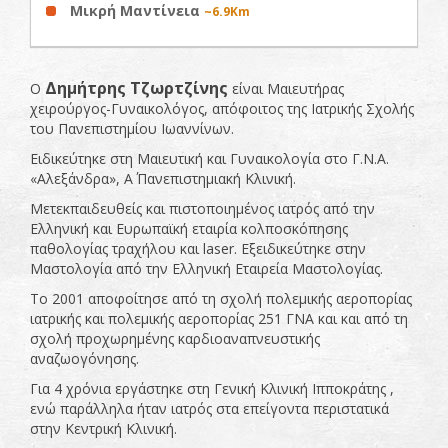
Μικρή Μαντίνεια
~6.9Km
Δημήτρης Τζωρτζίνης
Ο
είναι Μαιευτήρας
χειρούργος-Γυναικολόγος, απόφοιτος της Ιατρικής Σχολής
του Πανεπιστημίου Ιωαννίνων.
Ειδικεύτηκε στη Μαιευτική και Γυναικολογία στο Γ.Ν.Α.
«Αλεξάνδρα», Α΄ Πανεπιστημιακή Κλινική.
Μετεκπαιδευθείς και πιστοποιημένος ιατρός από την
Ελληνική και Ευρωπαϊκή εταιρία κολποσκόπησης
παθολογίας τραχήλου και laser. Εξειδικεύτηκε στην
Μαστολογία από την Ελληνική Εταιρεία Μαστολογίας.
Το 2001 αποφοίτησε από τη σχολή πολεμικής αεροπορίας
ιατρικής και πολεμικής αεροπορίας 251 ΓΝΑ και και από τη
σχολή προχωρημένης καρδιοαναπνευστικής
αναζωογόνησης.
Για 4 χρόνια εργάστηκε στη Γενική Κλινική Ιπποκράτης ,
ενώ παράλληλα ήταν ιατρός στα επείγοντα περιστατικά
στην Κεντρική Κλινική.