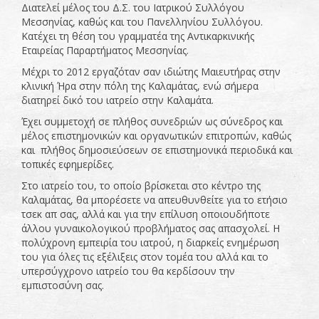
Διατελεί μέλος του Δ.Σ. του Ιατρικού Συλλόγου
Μεσσηνίας, καθώς και του Πανελληνίου Συλλόγου.
Κατέχει τη θέση του γραμματέα της Αντικαρκινικής
Εταιρείας Παραρτήματος Μεσσηνίας.
Μέχρι το 2012 εργαζόταν σαν ιδιώτης Μαιευτήρας στην
κλινική Ήρα στην πόλη της Καλαμάτας, ενώ σήμερα
διατηρεί δικό του ιατρείο στην Καλαμάτα.
Έχει συμμετοχή σε πλήθος συνεδριών ως σύνεδρος και
μέλος επιστημονικών και οργανωτικών επιτροπών, καθώς
και πλήθος δημοσιεύσεων σε επιστημονικά περιοδικά και
τοπικές εφημερίδες.
Στο ιατρείο του, το οποίο βρίσκεται στο κέντρο της
Καλαμάτας, θα μπορέσετε να απευθυνθείτε για το ετήσιο
τσεκ απ σας, αλλά και για την επίλυση οποιουδήποτε
άλλου γυναικολογικού προβλήματος σας απασχολεί. Η
πολύχρονη εμπειρία του ιατρού, η διαρκείς ενημέρωση
του για όλες τις εξέλιξεις στον τομέα του αλλά και το
υπερσύγχρονο ιατρείο του θα κερδίσουν την
εμπιστοσύνη σας.