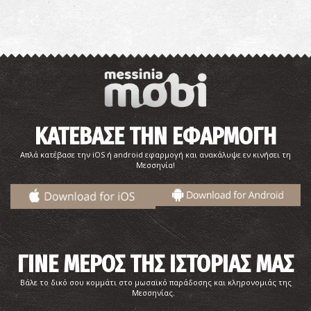
Φαρμακείο Μισέρου - Καλαμάτα
~0.2Km
ΦΑΡΜΑΚΕΙΑ
ΚΑΤΕΒΑΣΕ ΤΗΝ ΕΦΑΡΜΟΓΗ
Απλά κατέβασε την iOS ή android εφαρμογή και ανακάλυψε εν κινήσει τη
Μεσσηνία!
ΓΙΝΕ ΜΕΡΟΣ ΤΗΣ ΙΣΤΟΡΙΑΣ ΜΑΣ
Φαρμακείο Παυλάκη - Καλαμάτα
Βάλε το δικό σου κομμάτι στο μωσαϊκό παράδοσης και κληρονομιάς της
~0.2Km
ΦΑΡΜΑΚΕΙΑ
Μεσσηνίας.