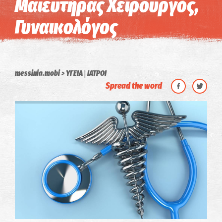
Μαιευτήρας Χειρουργός,
Γυναικολόγος
|
messinia.mobi
ΥΓΕΙΑ
ΙΑΤΡΟΙ
Spread the word