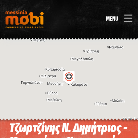
MENU
Τζωρτζίνης Ν. Δημήτριος -
Η εικόνα ενδέχεται να υπόκειται σε πνευματικά δικαιώματα
Όροι