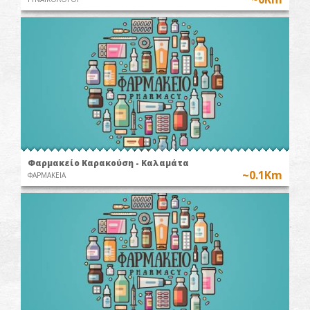
Φαρμακείο Καρακούση - Καλαμάτα
~0.1Km
ΦΑΡΜΑΚΕΙΑ