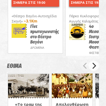
ΣΗΜΕΡΑ ΣΤΙΣ 19:00
ΣΗΜΕΡΑ ΣΤΙΣ 19:30
«Θέατρο Βαγόνι-Αυτοσχέδια
Πάρκο Κυκλοφοριακής
~3.1Km
~4.
Σκηνή»
Αγωγής Καλαμάτας
Γίνε
4ο
πρωταγωνιστής
Μεσσηνι
στο Θέατρο
Γαστρονο
Βαγόνι
Μουσικό
Φεστιβά
ΔΡΩΜΕΝΑ
ΦΕΣΤΙΒΑΛ
ΕΘΙΜΑ
«Το τραμ της
Απελευθέρωση
«Η