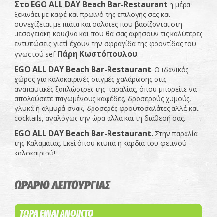
Στο
EGO
ALL
DAY
Β
each
Bar
-
Restaurant
η μέρα
ξεκινάει με καφέ και πρωινό της επιλογής σας και
συνεχίζεται με πιάτα και σαλάτες που βασίζονται στη
μεσογειακή κουζίνα και που θα σας αφήσουν τις καλύτερες
εντυπώσεις γιατί έχουν την σφραγίδα της φροντίδας του
Πάρη Κωστόπουλου
γνωστού sef
.
EGO ALL DAY
Β
each Bar-Restaurant
. Ο ιδανικός
χώρος για καλοκαιρινές στιγμές χαλάρωσης στις
αναπαυτικές ξαπλώστρες της παραλίας, όπου μπορείτε να
απολαύσετε παγωμένους καφέδες, δροσερούς χυμούς,
γλυκά ή αλμυρά σνακ, δροσερές φρουτοσαλάτες αλλά και
cocktails, αναλόγως την ώρα αλλά και τη διάθεσή σας.
EGO ALL DAY
Β
each Bar-Restaurant.
Στην παραλία
της Καλαμάτας. Εκεί όπου κτυπά η καρδιά του φετινού
καλοκαιριού!
ΩΡΑΡΙΟ ΛΕΙΤΟΥΡΓΙΑΣ
ΤΩΡΑ ΕΙΝΑΙ ΑΝΟΙΚΤΟ