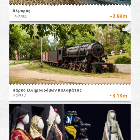
Αλμυρός
~2.9Km
ΠΑΡΑΛΙΕΣ
Πάρκο Σιδηροδρόμων Καλαμάτας
~3.1Km
ΜΟΥΣΕΙΑ