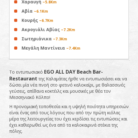
Χαραυγή
~5.8Km
Αβία
~6.1Km
Κουρής
~6.7Km
Ακρογιάλι Αβίας
~7.2Km
Σωτηριάνικα
~7.3Km
Μεγάλη Μαντίνεια
~7.4Km
EGO
ALL
DAY
Β
each
Bar
-
Το εντυπωσιακό
Restaurant
της Καλαμάτας ήρθε να εντυπωσιάσει και να
δώσει μία νέα πνοή στο φετινό καλοκαίρι, με θαλασσινές
γεύσεις, απίθανα κοκτέιλς και μουσικές με θέα τον
Μεσσηνιακό Κόλπο!
Η προνομιακή τοποθεσία και η υψηλή ποιότητα υπηρεσιών
είναι ένας από τους λόγους που από την πρώτη κιόλας
μέρα της λειτουργείας του έχει κερδίσει τις εντυπώσεις και
έχει καθιερωθεί ως ένα από τα καλοκαιρινά στέκια της
πόλης.