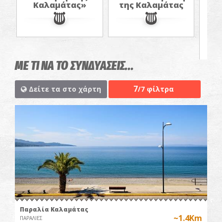
Καλαμάτας»
της Καλαμάτας
Α
στ
έν
ΜΕ ΤΙ ΝΑ ΤΟ ΣΥΝΔΥΑΣΕΙΣ...
7
Δείτε τα στο χάρτη
/7 φίλτρα
Παραλία Καλαμάτας
~1.4Km
ΠΑΡΑΛΙΕΣ