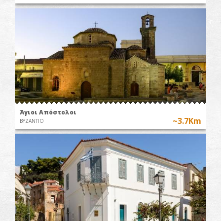
Άγιοι Απόστολοι
~3.7Km
ΒΥΖΑΝΤΙΟ