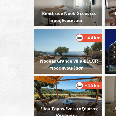
Beachside Nook-Στούντιο
προς Ενοικίαση
~4.4 km
Nodeas Grande Villa-Βίλλες
προς ενοικίαση
~4.5 km
Eliou Topos-Ενοικιαζόμενες
Κατοικίες