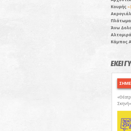
Κουρής
~
Ακρογιάλ
Πλάτωμ
Άνω Δολ
Αλτομιρ
Κάμπος 
ΕΚΕΙ Γ
ΣΗΜΕΡ
«Θέατρ
Σκηνή