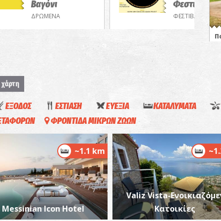
Βαγόνι
Φεστιβάλ
ΔΡΩΜΕΝΑ
ΦΕΣΤΙΒΑΛ
Π
ΜΟ
 χάρτη
ΕΞΟΔΟΣ
ΕΣΤΙΑΣΗ
ΕΥΕΞΙΑ
ΚΑΤΑΛΥΜΑΤΑ
ΜΕΤΑΦΟΡΩΝ
ΦΡΟΝΤΙΔΑ ΜΙΚΡΩΝ ΖΩΩΝ
Η
~1.1 km
~1
ΙΔ
Valiz Vista-Ενοικιαζόμε
Messinian Icon Hotel
Κατοικίες