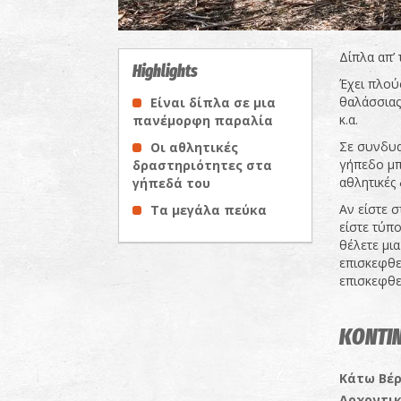
Δίπλα απ’
Highlights
Έχει πλού
θαλάσσιας
Είναι δίπλα σε μια
κ.α.
πανέμορφη παραλία
Σε συνδυα
Οι αθλητικές
γήπεδο μπ
δραστηριότητες στα
αθλητικές 
γήπεδά του
Αν είστε σ
Τα μεγάλα πεύκα
είστε τύπο
θέλετε μι
επισκεφθε
επισκεφθεί
ΚΟΝΤΙΝ
Κάτω Βέ
Αρχοντι