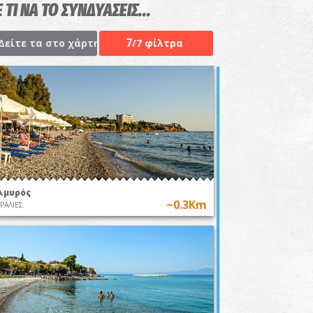
 ΤΙ ΝΑ ΤΟ ΣΥΝΔΥΑΣΕΙΣ...
7
Δείτε τα στο χάρτη
/7 φίλτρα
λμυρός
~0.3Km
ΡΑΛΙΕΣ