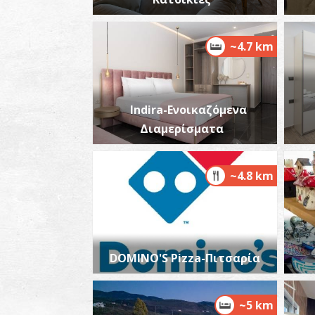
~4.7 km
Indira-Ενοικαζόμενα
Διαμερίσματα
~4.8 km
DOMINO'S Pizza-Πιτσαρία
~5 km