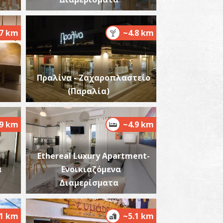
.7 km
~4.8 km
ρχαιολογικό Μουσείο Μεσσηνίας
~6.7Km
ΥΣΕΙΑ
Πραλίνα - Ζαχαροπλαστείο
(Παραλία)
.9 km
~4.9 km
Ethereal Luxury Apartment-
α
Ενοικιαζόμενα
γιοι Απόστολοι
~6.7Km
ΖΑΝΤΙΟ
Διαμερίσματα
.1 km
~5.1 km