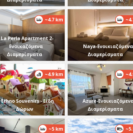
~4.7 km
~4
Α
La Perla Apartment 2-
ΜΟ
Ενοικαζόμενα
Naya-Ενοικιαζόμενα
Διαμερίσματα
Διαμερίσματα
~4.9 km
~4
Ethno Souvenirs - Είδη
Azure-Ενοικιαζόμεν
Ά
ΒΥ
Δώρων
Διαμερίσματα
~5 km
~5