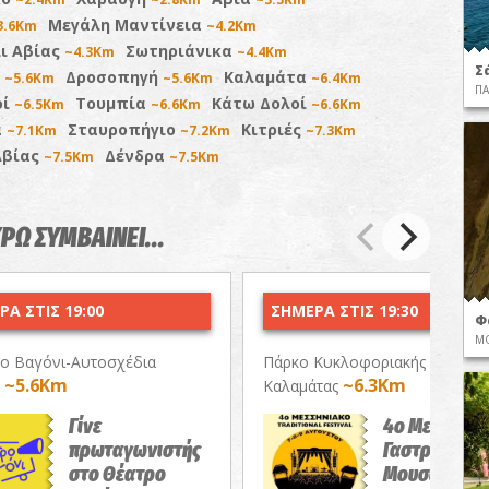
Μεγάλη Μαντίνεια
3.6Km
~4.2Km
ι Αβίας
Σωτηριάνικα
~4.3Km
~4.4Km
Σ
α
Δροσοπηγή
Καλαμάτα
~5.6Km
~5.6Km
~6.4Km
ΠΑ
οί
Τουμπία
Κάτω Δολοί
~6.5Km
~6.6Km
~6.6Km
ά
Σταυροπήγιο
Κιτριές
~7.1Km
~7.2Km
~7.3Km
Αβίας
Δένδρα
~7.5Km
~7.5Km
ΥΡΩ ΣΥΜΒΑΙΝΕΙ...
Α ΣΤΙΣ 19:00
ΣΗΜΕΡΑ ΣΤΙΣ 19:30
Φ
Μ
ο Βαγόνι-Αυτοσχέδια
Πάρκο Κυκλοφοριακής Αγωγής
~5.6Km
~6.3Km
»
Καλαμάτας
Γίνε
4ο Μεσσηνι
πρωταγωνιστής
Γαστρονομι
στο Θέατρο
Μουσικό