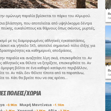
Π
 την ομώνυμη παραλία βρίσκεται το πάρκο του Αλμυρού.
ΠΑ
σια βλάστηση, που αποτελείται από υψηλόκορμα δέντρα
 πεύκης, ευκαλύπτους και θάμνους όπως σκίνους, μυρτιές,
σμό με τις διαμορφωμένες αθλητικές εγκαταστάσεις,
άσκετ και γήπεδο 5Χ5, αποτελεί σημαντικό πόλο έλξης για
δραστηριότητες και καθημερινές αποδράσεις.
την παραλία και αναζητάτε λίγη σκιά, επισκεφθείτε το. Αν
ς αθλητικός και θέλετε να ξετρίξετε, επισκεφθείτε το. Αν
α όμορφη βόλτα σε ένα καθαρό κατάφυτο περιβάλλον,
Π
ίτε το. Αν πάλι δεν θέλετε τίποτα από τα παραπάνω,
ΠΑ
τε το. Κάτι θα βρείτε που να σας αρέσει…
ΕΣ ΠΟΛΕΙΣ/ΧΩΡΙΑ
ργα
Μικρή Μαντίνεια
~0.9Km
~1.1Km
κό
Χαραυγή
Αβία
~2.4Km
~2.8Km
~3.3Km