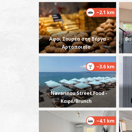
~2.1 km
Αφοι Σουρέα στη Βέργα -
Br
Αρτοποιείο
~3.6 km
Navarinou Street Food -
Καφέ/Brunch
~4.1 km