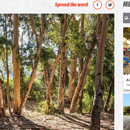
ΜΕ
Spread the word
Α
ΠΑ