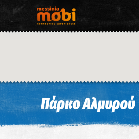
Πάρκο Αλμυρού