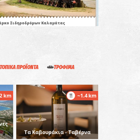
άρκο Σιδηροδρόμων Καλαμάτας
~5.7Km
ΥΣΕΙΑ
ΤΟΠΙΚΑ ΠΡΟΪΟΝΤΑ
ΤΡΟΦΙΜΑ
 «Μάνα Ελιά» της Καλαμάτας
.2 km
~1.4 km
~5.8Km
ΙΑΙΤΕΡΕΣ ΘΕΣΕΙΣ
νες
Τα Καβουράκια - Ταβέρνα