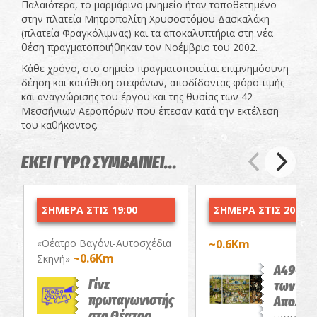
Παλαιότερα, το μαρμάρινο μνημείο ήταν τοποθετημένο
στην πλατεία Μητροπολίτη Χρυσοστόμου Δασκαλάκη
(πλατεία Φραγκόλιμνας) και τα αποκαλυπτήρια στη νέα
θέση πραγματοποιήθηκαν τον Νοέμβριο του 2002.
Κάθε χρόνο, στο σημείο πραγματοποιείται επιμνημόσυνη
δέηση και κατάθεση στεφάνων, αποδίδοντας φόρο τιμής
και αναγνώρισης του έργου και της θυσίας των 42
Μεσσήνιων Αεροπόρων που έπεσαν κατά την εκτέλεση
του καθήκοντος.
ΕΚΕΙ ΓΥΡΩ ΣΥΜΒΑΙΝΕΙ...
ΣΗΜΕΡΑ ΣΤΙΣ 19:00
ΣΗΜΕΡΑ ΣΤΙΣ 20:00
«Θέατρο Βαγόνι-Αυτοσχέδια
~0.6Km
~0.6Km
Σκηνή»
Α49-Ο 
Γίνε
των Επί
πρωταγωνιστής
Απολαύ
στο Θέατρο