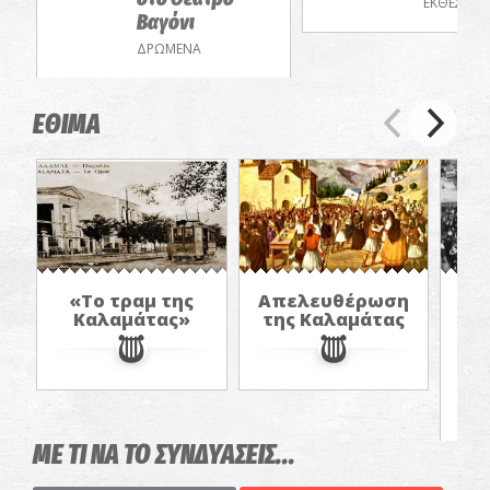
ΕΚΘΕΣΕΙΣ
Βαγόνι
ΔΡΩΜΕΝΑ
ΕΘΙΜΑ
«Το τραμ της
Απελευθέρωση
«Η
Καλαμάτας»
της Καλαμάτας
Α
στ
έν
ΜΕ ΤΙ ΝΑ ΤΟ ΣΥΝΔΥΑΣΕΙΣ...