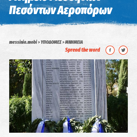
Πεσόντων Αεροπόρων
messinia.mobi
ΥΠΟΔΟΜΕΣ
MNHMEIA
Spread the word